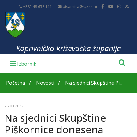
+385 48 658 111
pisarnica@kckzz.hr
Koprivničko-križevačka županija
Početna
Novosti
Na sjednici Skupštine Pi...
25.03.2022.
Na sjednici Skupštine
Piškornice donesena