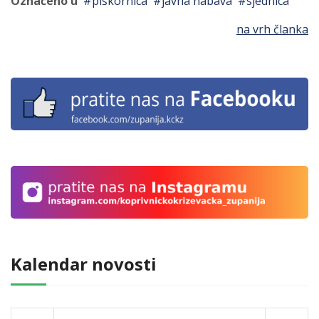
Označeno u
piškornica
javna nabava
sjednica
na vrh članka
Kalendar novosti