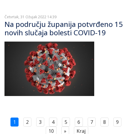
Četvrtak, 31 Ožujak 2022 14:39
Na području županija potvrđeno 15
novih slučaja bolesti COVID-19
1
2
3
4
5
6
7
8
9
10
»
Kraj