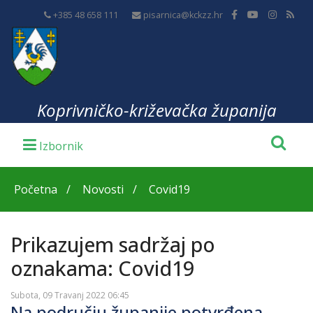
+385 48 658 111
pisarnica@kckzz.hr
Koprivničko-križevačka županija
Početna
Novosti
Covid19
Prikazujem sadržaj po
oznakama: Covid19
Subota, 09 Travanj 2022 06:45
Na području županije potvrđena