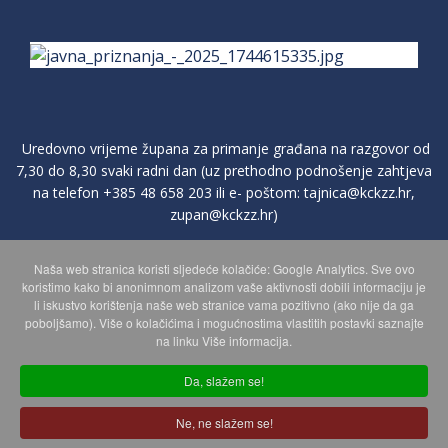
Uredovno vrijeme župana za primanje građana na razgovor od
7,30 do 8,30 svaki radni dan (uz prethodno podnošenje zahtjeva
na telefon
+385 48 658 203
ili e- poštom:
tajnica@kckzz.hr
,
zupan@kckzz.hr
)
Naša web stranica koristi sljedeće kolačiće: Google Analytics. Sve ovo
POLITIKA ZAŠTITE PRIVATNOSTI OSOBNIH PODATAKA
koristimo kako bi anonimnom analizom vaše aktivnosti dobili informaciju je
li iskustvo korištenja naše web stranice vama pozitivno (ako nije da ga
poboljšamo). Više o kolačićima i mogućnostima vlastitih postavki saznajte
MAPA WEBA
na linku Više informacija.
Da, slažem se!
Copyright © 2026 Koprivničko - križevačka županija. Sva prava
Ne, ne slažem se!
zadržana.