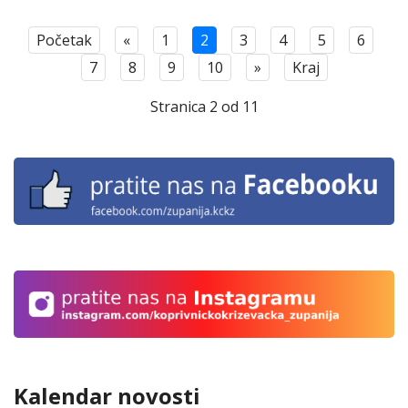
Početak
«
1
2
3
4
5
6
7
8
9
10
»
Kraj
Stranica 2 od 11
Kalendar novosti