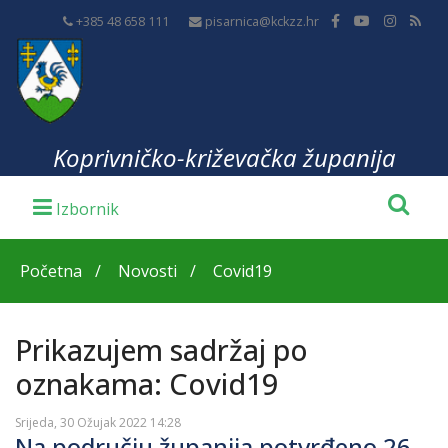
+385 48 658 111
pisarnica@kckzz.hr
Koprivničko-križevačka županija
Početna
Novosti
Covid19
Prikazujem sadržaj po
oznakama: Covid19
Srijeda, 30 Ožujak 2022 14:28
Na području županija potvrđeno 26