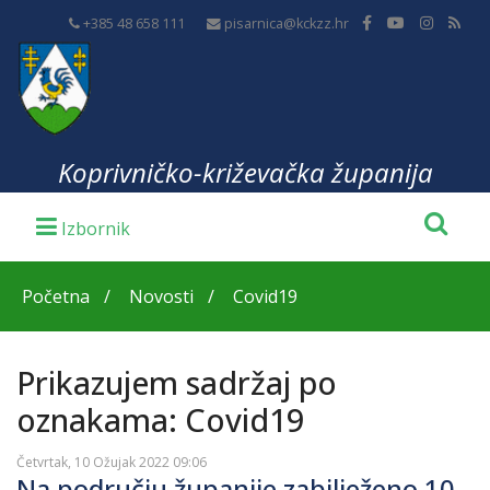
+385 48 658 111
pisarnica@kckzz.hr
Koprivničko-križevačka županija
Početna
Novosti
Covid19
Prikazujem sadržaj po
oznakama: Covid19
Četvrtak, 10 Ožujak 2022 09:06
Na području županije zabilježeno 10