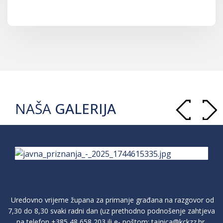
NAŠA
GALERIJA
Uredovno vrijeme župana za primanje građana na razgovor od
7,30 do 8,30 svaki radni dan (uz prethodno podnošenje zahtjeva
na telefon
+385 48 658 203
ili e- poštom:
tajnica@kckzz.hr
,