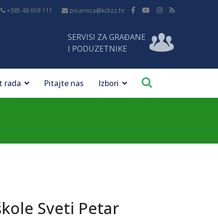
+385 48 658 111
pisarnica@kckzz.hr
SERVISI ZA GRAĐANE
I PODUZETNIKE
t rada
Pitajte nas
Izbori
kole Sveti Petar