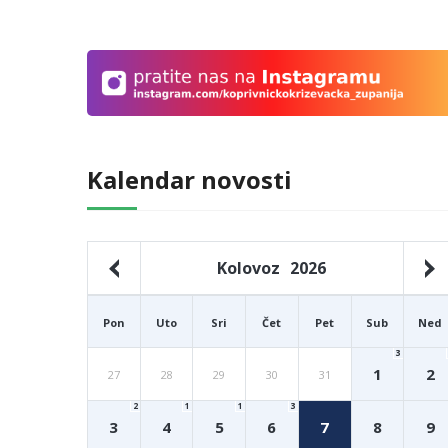
Kalendar novosti
Kolovoz
2026
Pon
Uto
Sri
Čet
Pet
Sub
Ned
3
1
2
27
28
29
30
31
2
1
1
3
3
4
5
6
7
8
9