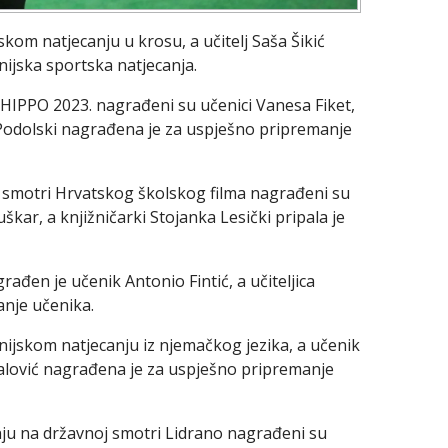
kom natjecanju u krosu, a učitelj Saša Šikić
ijska sportska natjecanja.
 HIPPO 2023. nagrađeni su učenici Vanesa Fiket,
n Podolski nagrađena je za uspješno pripremanje
a smotri Hrvatskog školskog filma nagrađeni su
škar, a knjižničarki Stojanka Lesički pripala je
rađen je učenik Antonio Fintić, a učiteljica
nje učenika.
ijskom natjecanju iz njemačkog jezika, a učenik
ukalović nagrađena je za uspješno pripremanje
vanju na državnoj smotri Lidrano nagrađeni su