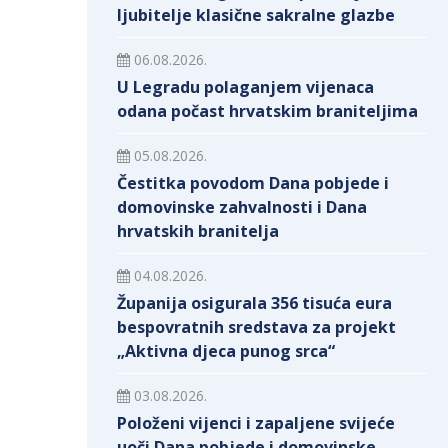
ljubitelje klasične sakralne glazbe
06.08.2026.
U Legradu polaganjem vijenaca
odana počast hrvatskim braniteljima
05.08.2026.
Čestitka povodom Dana pobjede i
domovinske zahvalnosti i Dana
hrvatskih branitelja
04.08.2026.
Županija osigurala 356 tisuća eura
bespovratnih sredstava za projekt
„Aktivna djeca punog srca“
03.08.2026.
Položeni vijenci i zapaljene svijeće
uoči Dana pobjede i domovinske