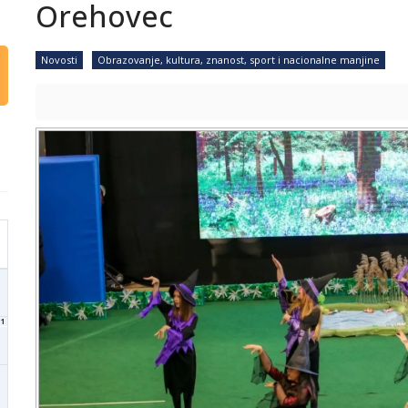
Orehovec
Novosti
Obrazovanje, kultura, znanost, sport i nacionalne manjine
1