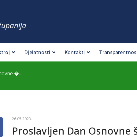
županija
stroj
Djelatnosti
Kontakti
Transparentnos
novne �...
26.05.2023.
Proslavljen Dan Osnovne š