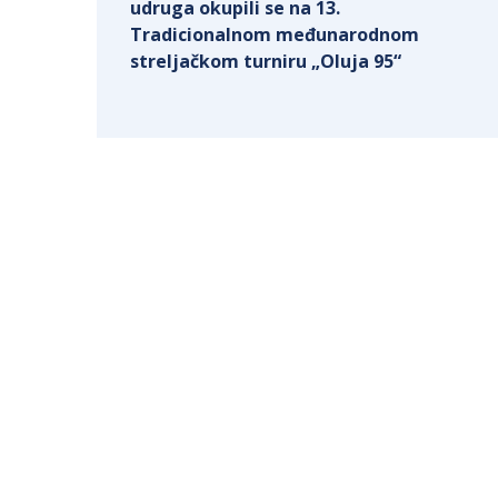
udruga okupili se na 13.
Tradicionalnom međunarodnom
streljačkom turniru „Oluja 95“