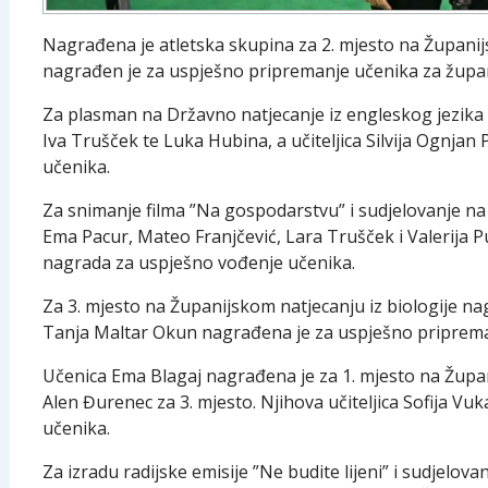
Nagrađena je atletska skupina za 2. mjesto na Županijs
nagrađen je za uspješno pripremanje učenika za župan
Za plasman na Državno natjecanje iz engleskog jezika
Iva Trušček te Luka Hubina, a učiteljica Silvija Ognja
učenika.
Za snimanje filma ”Na gospodarstvu” i sudjelovanje n
Ema Pacur, Mateo Franjčević, Lara Trušček i Valerija Pu
nagrada za uspješno vođenje učenika.
Za 3. mjesto na Županijskom natjecanju iz biologije nag
Tanja Maltar Okun nagrađena je za uspješno priprema
Učenica Ema Blagaj nagrađena je za 1. mjesto na Župan
Alen Đurenec za 3. mjesto. Njihova učiteljica Sofija V
učenika.
Za izradu radijske emisije ”Ne budite lijeni” i sudjelo