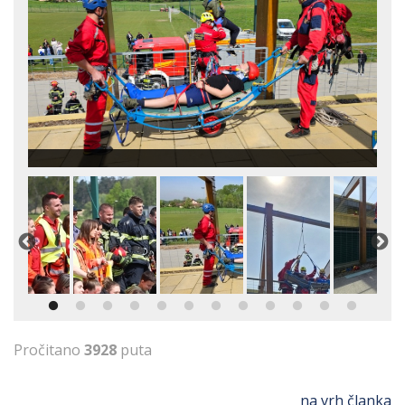
Pročitano
3928
puta
na vrh članka