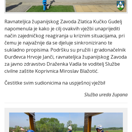
Ravnateljica županijskog Zavoda Zlatica Kučko Gudelj
napomenula je kako je cilj ovakvih vježbi unaprijediti
način zajedničkog reagiranja u kriznim situacijama, pri
čemu je najvažnije da se djeluje sinkronizirano te
sukladno propisima. Podršku su pružili i gradonačelnik
Đurđevca Hrvoje Janči, ravnateljica županijskog Zavoda
za javno zdravstvo Draženka Vadla te voditelj Službe
civilne zaštite Koprivnica Miroslav Blažotić.
Čestitke svim sudionicima na uspješnoj vježbi!
Služba ureda župana