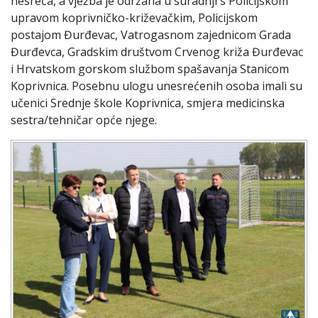
nesreća, a vježba je održana u suradnji s Policijskom
upravom koprivničko-križevačkim, Policijskom
postajom Đurđevac, Vatrogasnom zajednicom Grada
Đurđevca, Gradskim društvom Crvenog križa Đurđevac
i Hrvatskom gorskom službom spašavanja Stanicom
Koprivnica. Posebnu ulogu unesrećenih osoba imali su
učenici Srednje škole Koprivnica, smjera medicinska
sestra/tehničar opće njege.