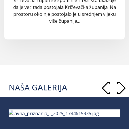
Križevački župan se spominje 1193. što ukazuje
da je već tada postojala Križevačka županija. Na
prostoru oko nje postojalo je u srednjem vijeku
više županija...
NAŠA
GALERIJA