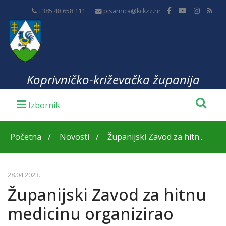
+385 48 658 111
pisarnica@kckzz.hr
Koprivničko-križevačka županija
Početna
Novosti
Županijski Zavod za hitn...
28.04.2023.
Županijski Zavod za hitnu
medicinu organizirao