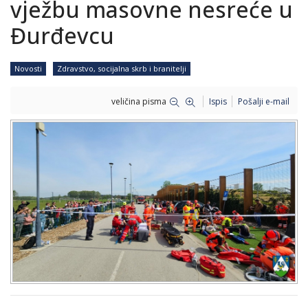
vježbu masovne nesreće u
Đurđevcu
Novosti
Zdravstvo, socijalna skrb i branitelji
veličina pisma
Ispis
Pošalji e-mail