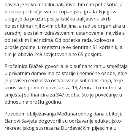
navela je kako mobilni palijativni tim čini pet osoba, a
pokriva područje sva tri županijska grada. Njegova
uloga je da pruža specijalističku palijativnu skrb
bolesnicima i njihovim obiteljima, a rad se organizira u
suradnji s ostalim zdravstvenim ustanovama, najviše s
obiteljskim liječnicima. Od početka rada, kolovoza
prošle godine, u registru je evidentiran 91 korisnik, a
tim je obavio 249 savjetovanja te 65 posjeta.
Pročelnica Blažek govorila je o sufinanciranju smještaja
u privatnim domovima za starije i nemoćne osobe, gdje
je povišen cenzus za ostvarivanje sufinanciranja, te je
iznos svih pomoći povećan za 13,2 eura. Trenutno se
smještaj sufinancira za 347 osoba, što je povećanje u
odnosu na prošlu godinu.
Povodom obilježavanja Međunarodnog dana obitelji,
članovi Savjeta dogovorili su održavanje edukacijsko-
rekreacijskog susreta na Đurđevečkim pijescima u