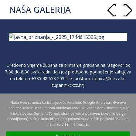
NAŠA
GALERIJA
Uredovno vrijeme župana za primanje građana na razgovor od
7,30 do 8,30 svaki radni dan (uz prethodno podnošenje zahtjeva
na telefon
+385 48 658 203
ili e- poštom:
tajnica@kckzz.hr
,
zupan@kckzz.hr
)
Naša web stranica koristi sljedeće kolačiće: Google Analytics. Sve ovo
POLITIKA ZAŠTITE PRIVATNOSTI OSOBNIH PODATAKA
koristimo kako bi anonimnom analizom vaše aktivnosti dobili informaciju je
li iskustvo korištenja naše web stranice vama pozitivno (ako nije da ga
poboljšamo). Više o kolačićima i mogućnostima vlastitih postavki saznajte
MAPA WEBA
na linku Više informacija.