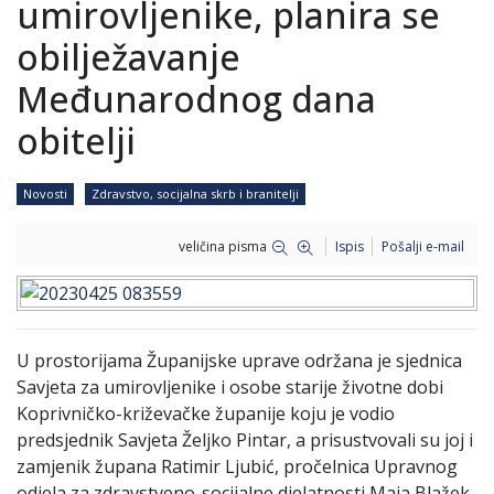
umirovljenike, planira se
obilježavanje
Međunarodnog dana
obitelji
Novosti
Zdravstvo, socijalna skrb i branitelji
veličina pisma
Ispis
Pošalji e-mail
U prostorijama Županijske uprave održana je sjednica
Savjeta za umirovljenike i osobe starije životne dobi
Koprivničko-križevačke županije koju je vodio
predsjednik Savjeta Željko Pintar, a prisustvovali su joj i
zamjenik župana Ratimir Ljubić, pročelnica Upravnog
odjela za zdravstveno-socijalne djelatnosti Maja Blažek,