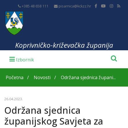
+385 48 658 111
pisarnica@kckzz.hr
Koprivničko-križevačka županija
Početna
Novosti
Održana sjednica župani...
26.04.2023.
Održana sjednica
županijskog Savjeta za