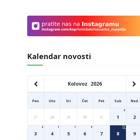
Kalendar novosti
Kolovoz
2026
Pon
Uto
Sri
Čet
Pet
Sub
Ned
3
1
2
27
28
29
30
31
2
1
1
3
1
3
4
5
6
7
8
9