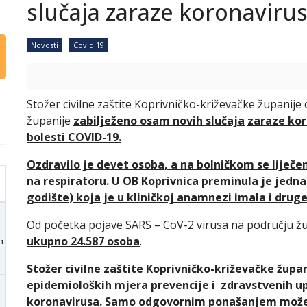
slučaja zaraze koronavir
Novosti
Covid 19
Stožer civilne zaštite Koprivničko-križevačke županije
županije
zabilježeno osam novih slučaja
zaraze kor
bolesti COVID-19.
Ozdravilo je devet osoba, a na bolničkom se liječe
na respiratoru. U OB Koprivnica preminula je jedna
godište) koja je u kliničkoj anamnezi imala i druge
Od početka pojave SARS – CoV-2 virusa na području ž
ukupno 24.587 osoba
.
1
Stožer civilne zaštite Koprivničko-križevačke župan
epidemioloških mjera prevencije i zdravstvenih up
koronavirusa. Samo odgovornim ponašanjem možemo 