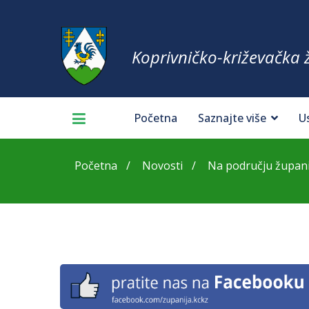
Koprivničko-križevačka 
Početna
Saznajte više
U
Početna
Novosti
Na području županij