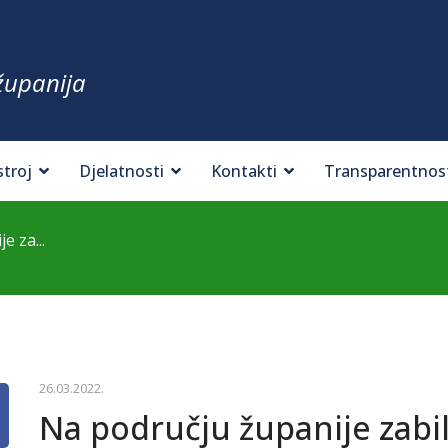
županija
stroj
Djelatnosti
Kontakti
Transparentnos
e za...
26.03.2022.
Na području županije zabi