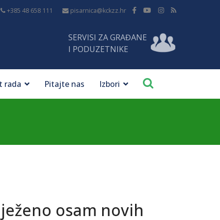
+385 48 658 111
pisarnica@kckzz.hr
SERVISI ZA GRAĐANE
I PODUZETNIKE
t rada
Pitajte nas
Izbori
lježeno osam novih