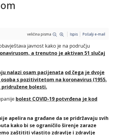
usom
veličina pisma
Ispis
Pošalji e-mail
 obavještava javnost kako je na području
onavirusom, a trenutno je aktivan 51 slučaj
nju nalazi osam pacijenata
od čega je dvoje
 osoba s pozitivitetom na koronavirus (1955.
 pridružene bolesti.
upanije
bolest COVID-19 potvrđena je kod
ije apelira na građane da se pridržavaju svih
uta kako bi se ograničilo širenje zaraze
zaštititi vlastito zdravlje i zdravlje