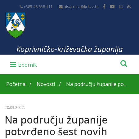
+385 48 658 111
pisarnica@kckzz.hr
Koprivničko-križevačka županija
Početna
Novosti
Na području županije po...
20.03.2022.
Na području županije
potvrđeno šest novih