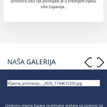
prostoru oko nje postojalo je u srednjem vijeku
više županija...
NAŠA
GALERIJA
Uredovno vrijeme župana za primanje građana na razgovor od