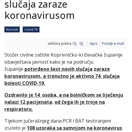
slučaja zaraze
koronavirusom
Novosti
Covid 19
veličina pisma
Ispis
Pošalji e-mail
Stožer civilne zaštite Koprivničko-križevačke županije
obavještava javnost kako je na području
županije
potvrđeno šest novih slučaja
zaraze
koronavirusom, a trenutno je aktivno 74 slučaja
bolesti COVID-19.
Ozdravilo je 14 osoba, a na bolničkom se liječenju
nalazi 12 pacijenata
,
od čega ih je troje na
respiratoru.
Tijekom jučerašnjeg dana PCR i BAT testiranjem
izuzeto je
108 uzoraka sa sumnjom na koronavirus
.