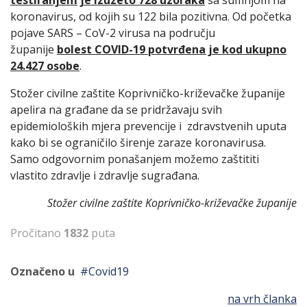
testiranjem
je izuzeto 728 uzoraka
sa sumnjom na
koronavirus, od kojih su 122 bila pozitivna. Od početka
pojave SARS – CoV-2 virusa na području
županije
bolest COVID-19 potvrđena je kod ukupno
24.427 osobe
.
Stožer civilne zaštite Koprivničko-križevačke županije
apelira na građane da se pridržavaju svih
epidemioloških mjera prevencije i zdravstvenih uputa
kako bi se ograničilo širenje zaraze koronavirusa.
Samo odgovornim ponašanjem možemo zaštititi
vlastito zdravlje i zdravlje sugrađana.
Stožer civilne zaštite Koprivničko-križevačke županije
Pročitano
1832
puta
Označeno u
Covid19
na vrh članka