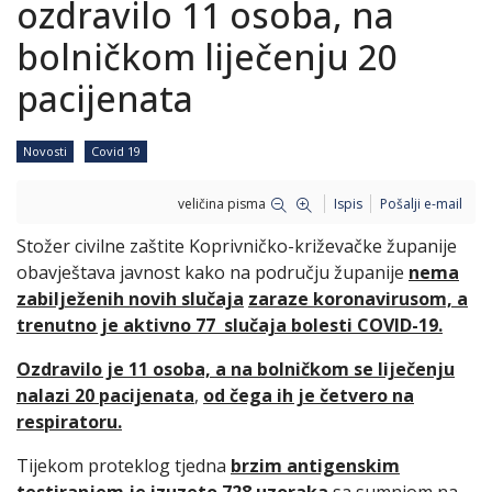
ozdravilo 11 osoba, na
bolničkom liječenju 20
pacijenata
Novosti
Covid 19
veličina pisma
Ispis
Pošalji e-mail
Stožer civilne zaštite Koprivničko-križevačke županije
obavještava javnost kako na području županije
nema
zabilježenih novih slučaja
zaraze koronavirusom, a
trenutno je aktivno 77 slučaja bolesti COVID-19.
Ozdravilo je 11 osoba, a na bolničkom se liječenju
nalazi 20 pacijenata
,
od čega ih je četvero na
respiratoru.
Tijekom proteklog tjedna
brzim antigenskim