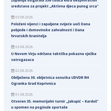
Županija osigurala 356 tisuća eura bespovratnih
sredstava za projekt „Aktivna djeca punog srca“
03.08.2026.
Položeni vijenci i zapaljene svijeće uoči Dana
pobjede i domovinske zahvalnosti i Dana
hrvatskih branitelja
03.08.2026.
U Novom Virju održana taktička pokazna vježba
vatrogasaca
02.08.2026.
Obilježena 30. obljetnica osnutka UDVDR RH
Ogranka Grad Koprivnica
01.08.2026.
Otvoren 35. memorijalni turnir „Jakupić – Kardoš“
u spomen na poginule sportaše