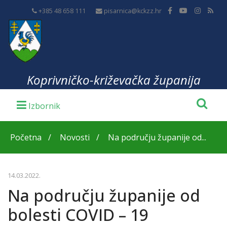
+385 48 658 111
pisarnica@kckzz.hr
Koprivničko-križevačka županija
Početna
Novosti
Na području županije od...
14.03.2022.
Na području županije od
bolesti COVID – 19