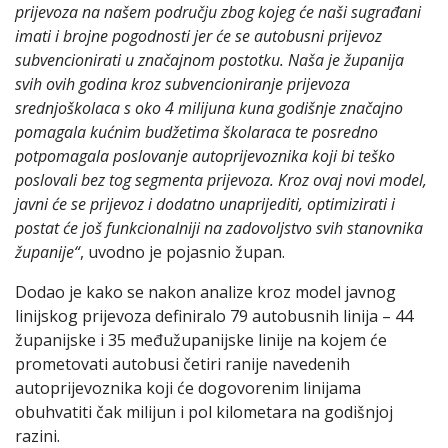
prijevoza na našem području zbog kojeg će naši sugrađani
imati i brojne pogodnosti jer će se autobusni prijevoz
subvencionirati u značajnom postotku. Naša je županija
svih ovih godina kroz subvencioniranje prijevoza
srednjoškolaca s oko 4 milijuna kuna godišnje značajno
pomagala kućnim budžetima školaraca te posredno
potpomagala poslovanje autoprijevoznika koji bi teško
poslovali bez tog segmenta prijevoza. Kroz ovaj novi model,
javni će se prijevoz i dodatno unaprijediti, optimizirati i
postat će još funkcionalniji na zadovoljstvo svih stanovnika
županije“
, uvodno je pojasnio župan.
Dodao je kako se nakon analize kroz model javnog
linijskog prijevoza definiralo 79 autobusnih linija – 44
županijske i 35 međužupanijske linije na kojem će
prometovati autobusi četiri ranije navedenih
autoprijevoznika koji će dogovorenim linijama
obuhvatiti čak milijun i pol kilometara na godišnjoj
razini.