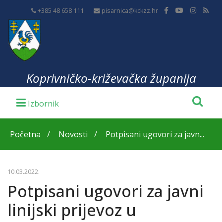
+385 48 658 111
pisarnica@kckzz.hr
Koprivničko-križevačka županija
Početna
Novosti
Potpisani ugovori za javn...
10.03.2022.
Potpisani ugovori za javni
linijski prijevoz u