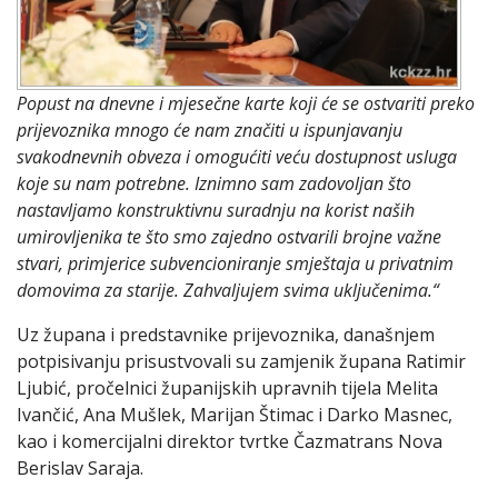
Popust na dnevne i mjesečne karte koji će se ostvariti preko
prijevoznika mnogo će nam značiti u ispunjavanju
svakodnevnih obveza i omogućiti veću dostupnost usluga
koje su nam potrebne. Iznimno sam zadovoljan što
nastavljamo konstruktivnu suradnju na korist naših
umirovljenika te što smo zajedno ostvarili brojne važne
stvari, primjerice subvencioniranje smještaja u privatnim
domovima za starije. Zahvaljujem svima uključenima.“
Uz župana i predstavnike prijevoznika, današnjem
potpisivanju prisustvovali su zamjenik župana Ratimir
Ljubić, pročelnici županijskih upravnih tijela Melita
Ivančić, Ana Mušlek, Marijan Štimac i Darko Masnec,
kao i komercijalni direktor tvrtke Čazmatrans Nova
Berislav Saraja.