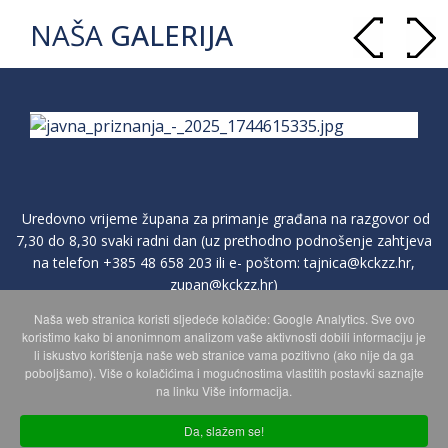
NAŠA
GALERIJA
Uredovno vrijeme župana za primanje građana na razgovor od
7,30 do 8,30 svaki radni dan (uz prethodno podnošenje zahtjeva
na telefon
+385 48 658 203
ili e- poštom:
tajnica@kckzz.hr
,
zupan@kckzz.hr
)
Naša web stranica koristi sljedeće kolačiće: Google Analytics. Sve ovo
koristimo kako bi anonimnom analizom vaše aktivnosti dobili informaciju je
li iskustvo korištenja naše web stranice vama pozitivno (ako nije da ga
POLITIKA ZAŠTITE PRIVATNOSTI OSOBNIH PODATAKA
poboljšamo). Više o kolačićima i mogućnostima vlastitih postavki saznajte
na linku Više informacija.
MAPA WEBA
Da, slažem se!