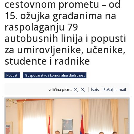
cestovnom prometu – od
15. ožujka građanima na
raspolaganju 79
autobusnih linija i popusti
za umirovljenike, učenike,
studente i radnike
Novosti
Gospodarstvo i komunalna djelatnost
veličina pisma
Ispis
Pošalji e-mail