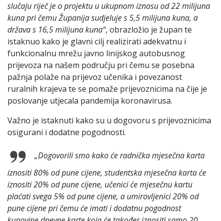
slučaju riječ je o projektu u ukupnom iznosu od 22 milijuna
kuna pri čemu Županija sudjeluje s 5,5 milijuna kuna, a
država s 16,5 milijuna kuna“
, obrazložio je župan te
istaknuo kako je glavni cilj realizirati adekvatnu i
funkcionalnu mrežu javno linijskog autobusnog
prijevoza na našem području pri čemu se posebna
pažnja polaže na prijevoz učenika i povezanost
ruralnih krajeva te se pomaže prijevoznicima na čije je
poslovanje utjecala pandemija koronavirusa.
Važno je istaknuti kako su u dogovoru s prijevoznicima
osigurani i dodatne pogodnosti.
„Dogovorili smo kako će radnička mjesečna karta
iznositi 80% od pune cijene, studentska mjesečna karta će
iznositi 20% od pune cijene, učenici će mjesečnu kartu
plaćati svega 5% od pune cijene, a umirovljenici 20% od
pune cijene pri čemu će imati i dodatnu pogodnost
kupovine dnevne karte koja će također iznositi samo 20