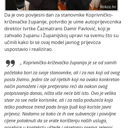
Da je ovo povijesni dan za stanovnike Koprivničko-
križevačke županije, potvrdio je uime autoprijevoznika
direktor tvrtke Čazmatrans Damir Pavlović, koji je
zahvalio županu i Županijskoj upravi na svemu što su
učinili kako bi se ovaj model javnog prijevoza
uspostavio i realizirao.
„ Koprivničko-križevačka županija je se od samih
početaka bori za svoje stanovnike, ali i za nas koji od ovog
posla živimo. Jedini ste od rijetkih koji na ovako konkretan
način pomažete i nije pretjerano reći da nakon ovog
potpisivanja danas, ništa više neće biti isto. Ovo je velika
stvar za sve naše korisnike, ali i za naša poduzeća koja
teško podnose trend pada broja ljudi koji koriste javni
prijevoz. Nadamo se kako će ih ove subvencije i povoljne
cijene potaknuti da se vrate korištenju naših usluga,
posebice u kontekstu uštede i okretanju prema zelenoj