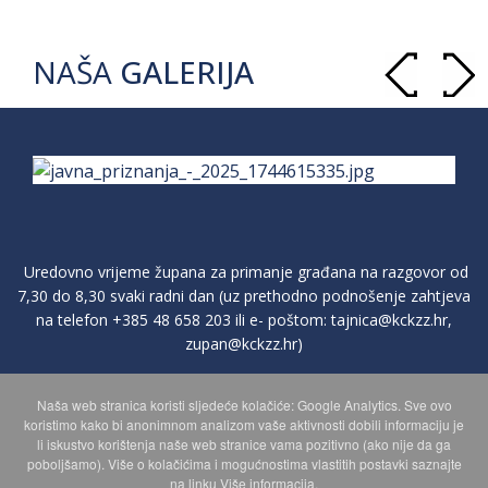
NAŠA
GALERIJA
Uredovno vrijeme župana za primanje građana na razgovor od
7,30 do 8,30 svaki radni dan (uz prethodno podnošenje zahtjeva
na telefon
+385 48 658 203
ili e- poštom:
tajnica@kckzz.hr
,
zupan@kckzz.hr
)
Naša web stranica koristi sljedeće kolačiće: Google Analytics. Sve ovo
POLITIKA ZAŠTITE PRIVATNOSTI OSOBNIH PODATAKA
koristimo kako bi anonimnom analizom vaše aktivnosti dobili informaciju je
li iskustvo korištenja naše web stranice vama pozitivno (ako nije da ga
poboljšamo). Više o kolačićima i mogućnostima vlastitih postavki saznajte
MAPA WEBA
na linku Više informacija.