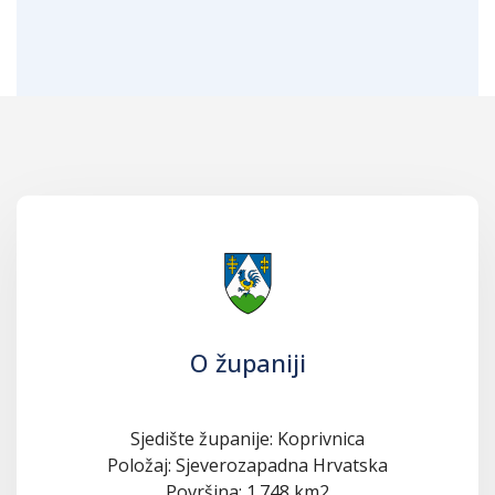
O županiji
Sjedište županije: Koprivnica
Položaj: Sjeverozapadna Hrvatska
Površina: 1.748 km2