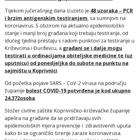
Tijekom jučerašnjeg dana izuzeto je
48 uzoraka – PCR
i brzim antigenskim testiranjem
, sa sumnjom na
koronavirus. S obzirom na aktualno epidemiološko
stanje i manji broj građana koji trebaju testiranje, od
idućeg tjedna prestaju s radom punktovi za testiranje u
Križevcima i Đurđevcu, a
građani se i dalje mogu
testirati u ordinacijama obiteljske medicine te (uz
uputnicu) od ponedjeljka do subote na punktu na
sajmištu u Koprivnici
.
Od početka pojave SARS – CoV-2 virusa na području
županije
bolest COVID-19 potvrđena je kod ukupno
24.372osoba
.
Stožer civilne zaštite Koprivničko-križevačke županije
apelira na građane da se pridržavaju svih
epidemioloških mjera prevencije i zdravstvenih uputa
kako bi se ograničilo širenje zaraze koronavirusa.