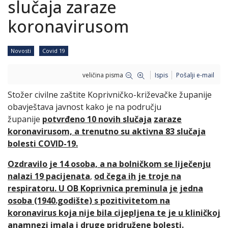
slučaja zaraze
koronavirusom
Novosti
Covid 19
veličina pisma
Ispis
Pošalji e-mail
Stožer civilne zaštite Koprivničko-križevačke županije
obavještava javnost kako je na području
županije
potvrđeno 10 novih slučaja
zaraze
koronavirusom, a trenutno su aktivna 83 slučaja
bolesti COVID-19.
Ozdravilo je 14 osoba, a na bolničkom se liječenju
nalazi 19 pacijenata
,
od čega ih je troje na
respiratoru. U OB Koprivnica preminula je jedna
osoba (1940.godište) s pozitivitetom na
koronavirus koja nije bila cijepljena te je u kliničkoj
anamnezi imala i druge pridružene bolesti.