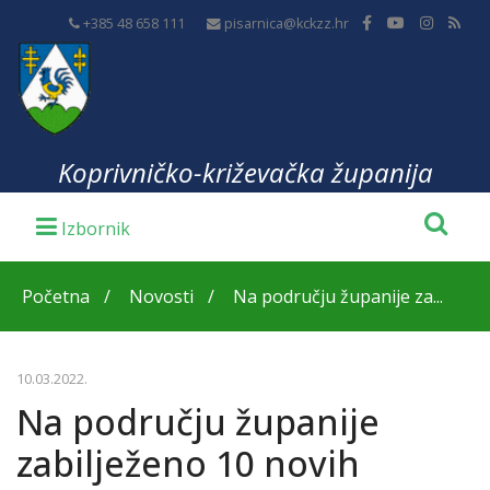
+385 48 658 111
pisarnica@kckzz.hr
Koprivničko-križevačka županija
Početna
Novosti
Na području županije za...
10.03.2022.
Na području županije
zabilježeno 10 novih