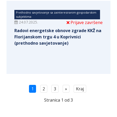
Prethodno savjetovanje sa zainteresiranim gospodarskim
subjektima
24.07.2025.
Prijave završene
Radovi energetske obnove zgrade KKŽ na
Florijanskom trgu 4 u Koprivnici
(prethodno savjetovanje)
1
2
3
»
Kraj
Stranica 1 od 3