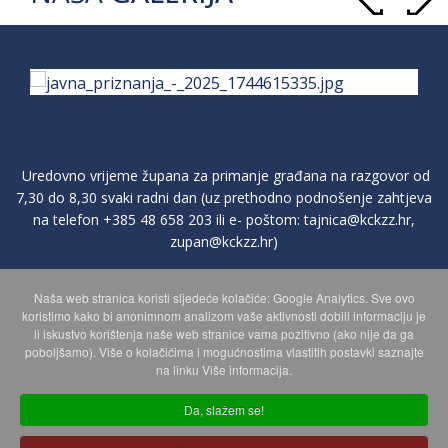
Uredovno vrijeme župana za primanje građana na razgovor od
7,30 do 8,30 svaki radni dan (uz prethodno podnošenje zahtjeva
na telefon
+385 48 658 203
ili e- poštom:
tajnica@kckzz.hr
,
zupan@kckzz.hr
)
Naša web stranica koristi sljedeće kolačiće: Google Analytics. Sve ovo
POLITIKA ZAŠTITE PRIVATNOSTI OSOBNIH PODATAKA
koristimo kako bi anonimnom analizom vaše aktivnosti dobili informaciju je
li iskustvo korištenja naše web stranice vama pozitivno (ako nije da ga
poboljšamo). Više o kolačićima i mogućnostima vlastitih postavki saznajte
MAPA WEBA
na linku Više informacija.
Da, slažem se!
Copyright © 2026 Koprivničko - križevačka županija. Sva prava