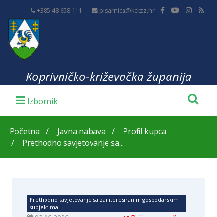
+385 48 658 111
pisarnica@kckzz.hr
Koprivničko-križevačka županija
Početna
Javna nabava
Profil kupca
Prethodno savjetovanje sa...
Prethodno savjetovanje sa zainteresiranim gospodarskim
subjektima