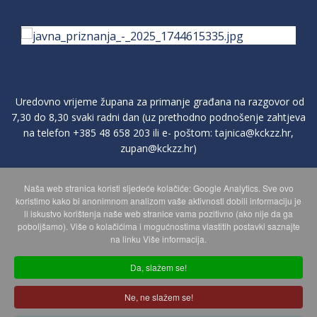
Uredovno vrijeme župana za primanje građana na razgovor od
7,30 do 8,30 svaki radni dan (uz prethodno podnošenje zahtjeva
na telefon
+385 48 658 203
ili e- poštom:
tajnica@kckzz.hr
,
zupan@kckzz.hr
)
Naša web stranica koristi sljedeće kolačiće: Google Analytics. Sve ovo
POLITIKA ZAŠTITE PRIVATNOSTI OSOBNIH PODATAKA
koristimo kako bi anonimnom analizom vaše aktivnosti dobili informaciju je
li iskustvo korištenja naše web stranice vama pozitivno (ako nije da ga
poboljšamo). Više o kolačićima i mogućnostima vlastitih postavki saznajte
MAPA WEBA
na linku Više informacija.
Da, slažem se!
Copyright © 2026 Koprivničko - križevačka županija. Sva prava
Ne, ne slažem se!
zadržana.
© 2018 Your Company. Designed By
JoomShaper