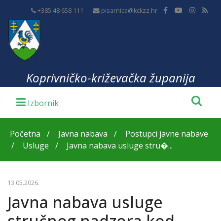
+385 48 658 111
pisarnica@kckzz.hr
Koprivničko-križevačka županija
Početna
Javna nabava
Postupci javne nabave
Usluge
Javna nabava usluge stru�...
13.05.2026.
Javna nabava usluge
stručnog nadzora kod