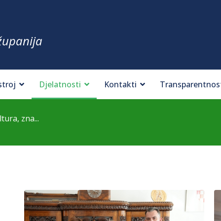
županija
stroj
Djelatnosti
Kontakti
Transparentnos
ura, zna...