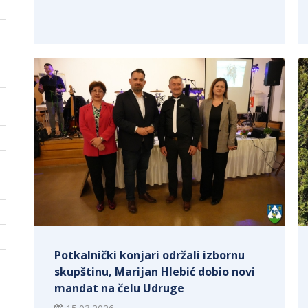
Potkalnički konjari održali izbornu
skupštinu, Marijan Hlebić dobio novi
mandat na čelu Udruge