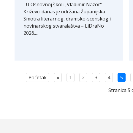
U Osnovnoj školi „Vladimir Nazor“
Križevci danas je održana Županijska
Smotra literarnog, dramsko-scenskog i
novinarskog stvaralaštva – LiDraNo
2026.…
Početak
«
1
2
3
4
5
Stranica 5 