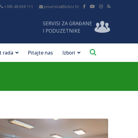
+385 48 658 111
pisarnica@kckzz.hr
SERVISI ZA GRAĐANE
I PODUZETNIKE
t rada
Pitajte nas
Izbori