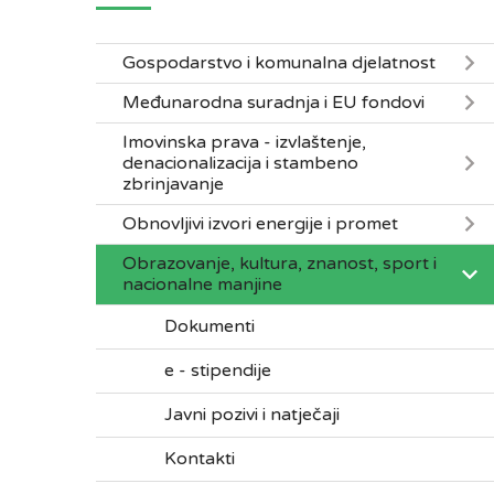
Gospodarstvo i komunalna djelatnost
Međunarodna suradnja i EU fondovi
Imovinska prava - izvlaštenje,
denacionalizacija i stambeno
zbrinjavanje
Obnovljivi izvori energije i promet
Obrazovanje, kultura, znanost, sport i
nacionalne manjine
Dokumenti
e - stipendije
Javni pozivi i natječaji
Kontakti