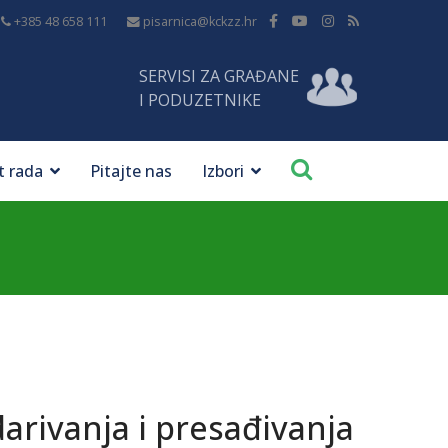
+385 48 658 111
pisarnica@kckzz.hr
SERVISI ZA GRAĐANE
I PODUZETNIKE
t rada
Pitajte nas
Izbori
arivanja i presađivanja