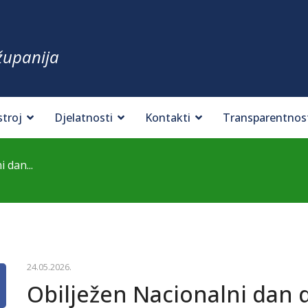
županija
stroj
Djelatnosti
Kontakti
Transparentnos
 dan...
24.05.2026.
Obilježen Nacionalni dan d