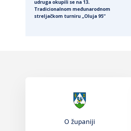
udruga okupili se na 13.
Tradicionalnom međunarodnom
streljačkom turniru „Oluja 95“
O županiji