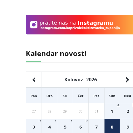
Kalendar novosti
Kolovoz
2026
Pon
Uto
Sri
Čet
Pet
Sub
Ned
3
1
2
27
28
29
30
31
2
1
1
3
3
4
5
6
7
8
9