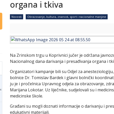
organa i tkiva
Novosti
Obrazovanje, kultura, znanost, sport i nacionalne manjine
Na Zrinskom trgu u Koprivnici jučer je održana javn
Nacionalnog dana darivanja i presađivanja organa i tki
Organizatori kampanje bili su Odjel za anesteziologiju
bolnice Dr. Tomislav Bardek i glavni bolnički koordinat
ju je i pročelnica Upravnog odjela za obrazovanje, zdra
Marijana Lokotar. Uz liječnike, sudjelovali su i medicin
1
medicinske škole.
Građani su mogli doznati informacije o darivanju i presađ
edukativni materijali.