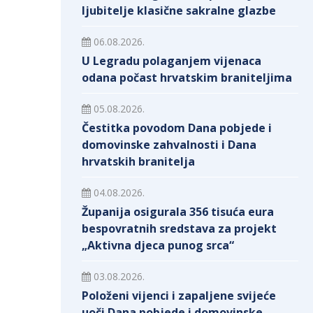
ljubitelje klasične sakralne glazbe
06.08.2026.
U Legradu polaganjem vijenaca
odana počast hrvatskim braniteljima
05.08.2026.
Čestitka povodom Dana pobjede i
domovinske zahvalnosti i Dana
hrvatskih branitelja
04.08.2026.
Županija osigurala 356 tisuća eura
bespovratnih sredstava za projekt
„Aktivna djeca punog srca“
03.08.2026.
Položeni vijenci i zapaljene svijeće
uoči Dana pobjede i domovinske