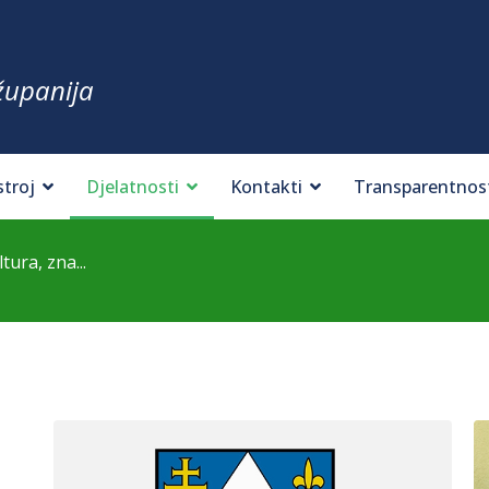
županija
stroj
Djelatnosti
Kontakti
Transparentnos
ura, zna...