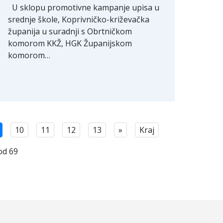
U sklopu promotivne kampanje upisa u
srednje škole, Koprivničko-križevačka
županija u suradnji s Obrtničkom
komorom KKŽ, HGK Županijskom
komorom…
10
11
12
13
»
Kraj
od 69