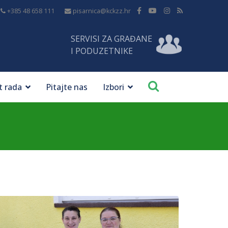
+385 48 658 111
pisarnica@kckzz.hr
SERVISI ZA GRAĐANE
I PODUZETNIKE
t rada
Pitajte nas
Izbori