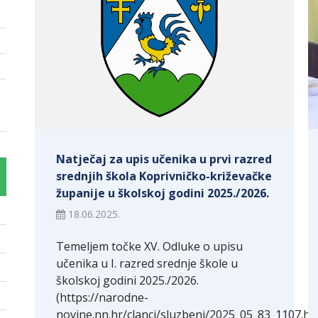
Natječaj za upis učenika u prvi razred
srednjih škola Koprivničko-križevačke
županije u školskoj godini 2025./2026.
18.06.2025.
Temeljem točke XV. Odluke o upisu
učenika u I. razred srednje škole u
školskoj godini 2025./2026.
(https://narodne-
novine.nn.hr/clanci/sluzbeni/2025_05_83_1107.ht