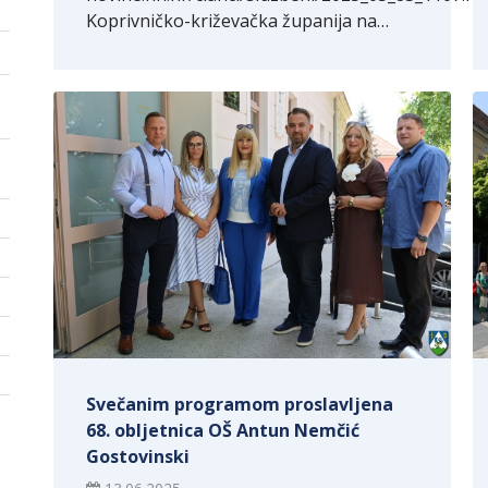
Koprivničko-križevačka županija na…
Svečanim programom proslavljena
68. obljetnica OŠ Antun Nemčić
Gostovinski