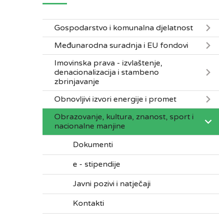
Gospodarstvo i komunalna djelatnost
Međunarodna suradnja i EU fondovi
Imovinska prava - izvlaštenje,
denacionalizacija i stambeno
zbrinjavanje
Obnovljivi izvori energije i promet
Obrazovanje, kultura, znanost, sport i
nacionalne manjine
Dokumenti
e - stipendije
Javni pozivi i natječaji
Kontakti