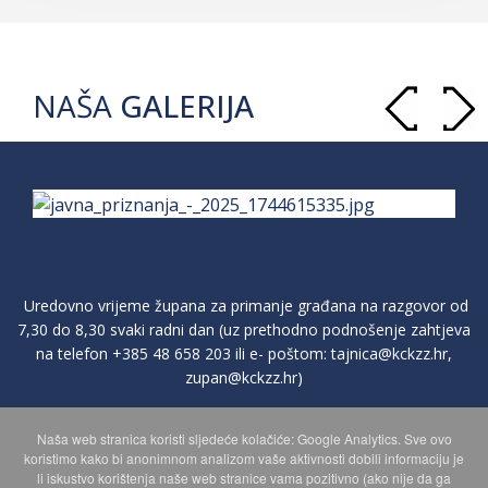
NAŠA
GALERIJA
Uredovno vrijeme župana za primanje građana na razgovor od
7,30 do 8,30 svaki radni dan (uz prethodno podnošenje zahtjeva
na telefon
+385 48 658 203
ili e- poštom:
tajnica@kckzz.hr
,
zupan@kckzz.hr
)
Naša web stranica koristi sljedeće kolačiće: Google Analytics. Sve ovo
POLITIKA ZAŠTITE PRIVATNOSTI OSOBNIH PODATAKA
koristimo kako bi anonimnom analizom vaše aktivnosti dobili informaciju je
li iskustvo korištenja naše web stranice vama pozitivno (ako nije da ga