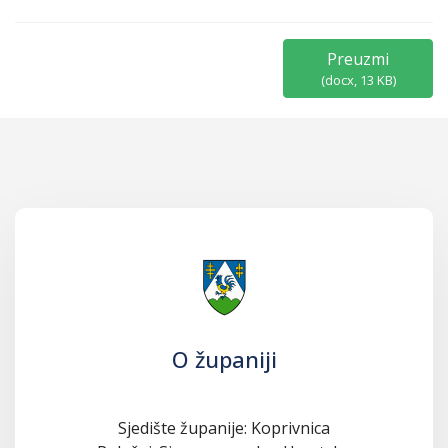
Preuzmi
(
docx,
13 KB
)
O županiji
Sjedište županije: Koprivnica