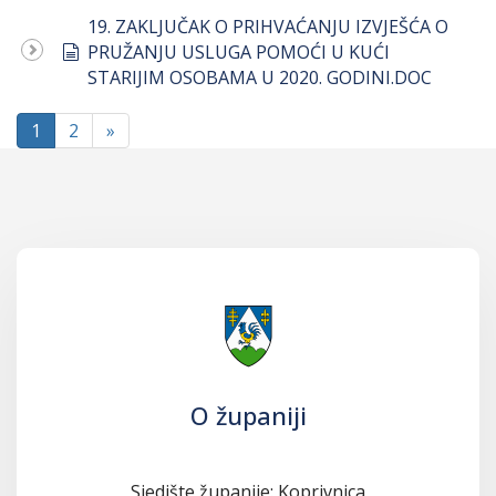
19. ZAKLJUČAK O PRIHVAĆANJU IZVJEŠĆA O
document
PRUŽANJU USLUGA POMOĆI U KUĆI
STARIJIM OSOBAMA U 2020. GODINI.DOC
1
2
»
O županiji
Sjedište županije: Koprivnica