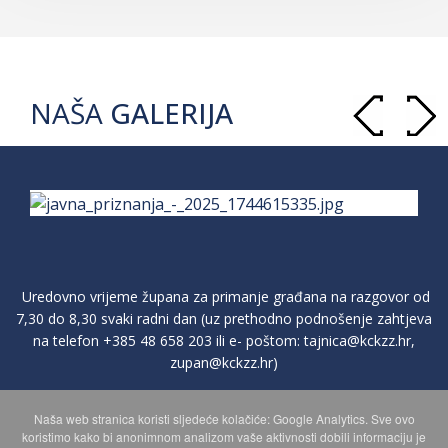
NAŠA
GALERIJA
Uredovno vrijeme župana za primanje građana na razgovor od
7,30 do 8,30 svaki radni dan (uz prethodno podnošenje zahtjeva
na telefon
+385 48 658 203
ili e- poštom:
tajnica@kckzz.hr
,
zupan@kckzz.hr
)
Naša web stranica koristi sljedeće kolačiće: Google Analytics. Sve ovo
POLITIKA ZAŠTITE PRIVATNOSTI OSOBNIH PODATAKA
koristimo kako bi anonimnom analizom vaše aktivnosti dobili informaciju je