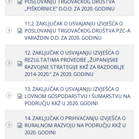
document
POSLOVANJU TRGOVAČKOG DRUŠTVA
„PIŠKORNICE“ D.O.O. ZA 2020. GODINU
11.2. ZAKLJUČAK O USVAJANJU IZVJEŠĆA O
document
POSLOVANJU TRGOVAČKOG DRUŠTVA PZC-A
VARAŽDIN D.D. ZA 2020. GODINU
12. ZAKLJUČAK O USVAJANJU IZVJEŠĆA O
REZULTATIMA PROVEDBE „ŽUPANIJSKE
document
RAZVOJNE STRATEGIJE KKŽ ZA RAZDOBLJE
2014-2020.“ ZA 2020. GODINU
13. ZAKLJUČAK O USVAJANJU IZVJEŠĆA O
document
LOVNOM GOSPODARSTVU I ŠUMARSTVU NA
PODRUČJU KKŽ U 2020. GODINI
14. ZAKLJUČAK O PRIHVAĆANJU IZVJEŠĆA O
document
RURALNOM RAZVOJU NA PODRUČJU KKŽ U
2020. GODINI