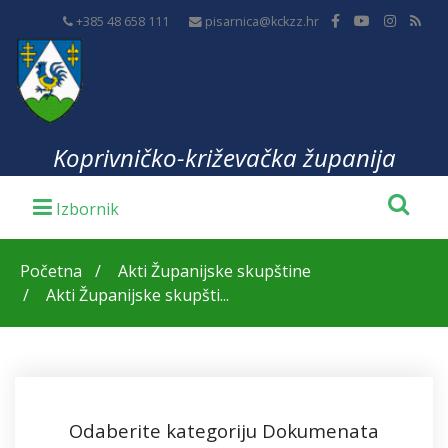
+385 48 658 111
pisarnica@kckzz.hr
Koprivničko-križevačka županija
Početna
Akti Županijske skupštine
Akti Županijske skupšti...
Odaberite kategoriju Dokumenata