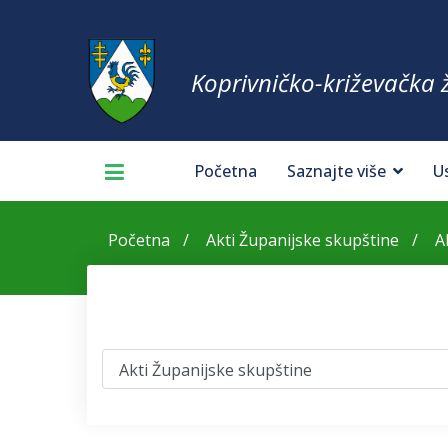
Koprivničko-križevačka 
Početna
Saznajte više
U
Početna
Akti Županijske skupštine
A