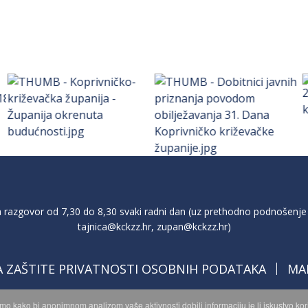
razgovor od 7,30 do 8,30 svaki radni dan (uz prethodno podnošenje 
tajnica@kckzz.hr
,
zupan@kckzz.hr
)
A ZAŠTITE PRIVATNOSTI OSOBNIH PODATAKA
MA
imo kako bi anonimnom analizom vaše aktivnosti dobili informaciju je li iskustvo k