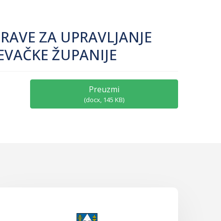
PRAVE ZA UPRAVLJANJE
EVAČKE ŽUPANIJE
Preuzmi
(
docx,
145 KB
)