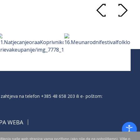
zahtjeva na telefon
+385 48 658 203
ili e- poštom:
PA WEBA
orištenja naše web stranice vama pozitivno (ako nije da ga poboljšamo). Više o