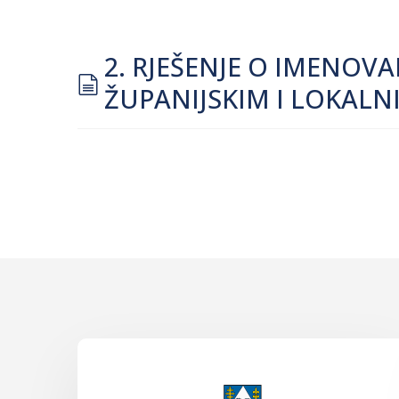
2. RJEŠENJE O IMENOV
document
ŽUPANIJSKIM I LOKALN