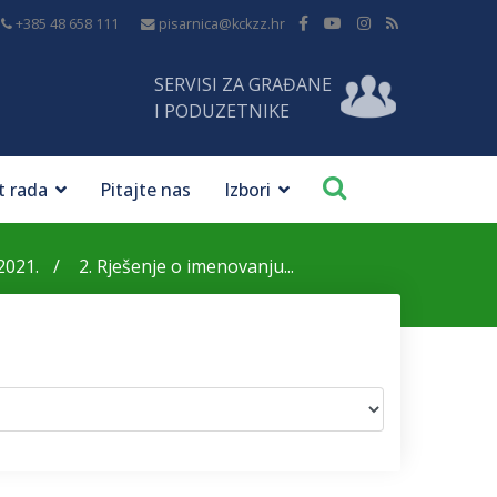
+385 48 658 111
pisarnica@kckzz.hr
SERVISI ZA GRAĐANE
I PODUZETNIKE
t rada
Pitajte nas
Izbori
2021.
2. Rješenje o imenovanju...