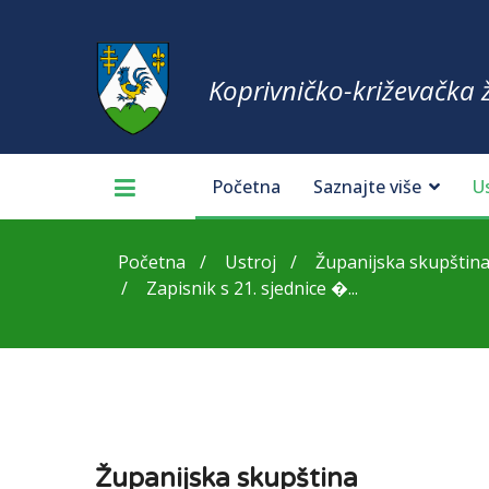
Koprivničko-križevačka 
Početna
Saznajte više
U
Početna
Ustroj
Županijska skupštin
Zapisnik s 21. sjednice �...
Županijska skupština