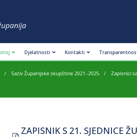
županija
stroj
Djelatnosti
Kontakti
Transparentnos
a
Saziv Županijske skupštine 2021.-2025.
Zapisnici s
ZAPISNIK S 21. SJEDNICE 
pdf