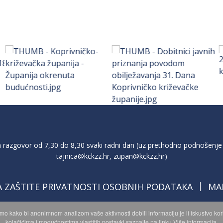
razgovor od 7,30 do 8,30 svaki radni dan (uz prethodno podnošenje 
tajnica@kckzz.hr
,
zupan@kckzz.hr
)
A ZAŠTITE PRIVATNOSTI OSOBNIH PODATAKA
MA
imo kako bi anonimnom analizom vaše aktivnosti dobili informaciju je li iskustvo k
kolačićima i mogućnostima vlastitih postavki saznajte na linku Više informacija.