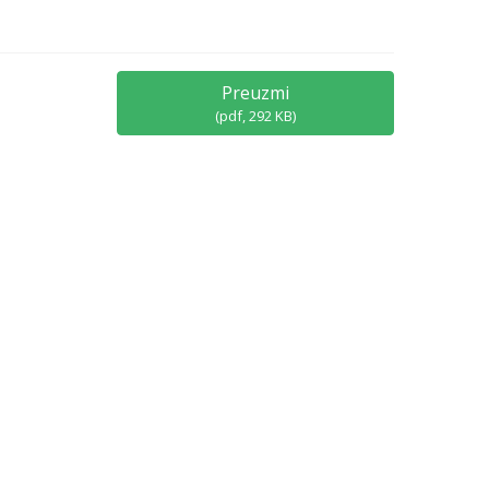
Preuzmi
(
pdf,
292 KB
)