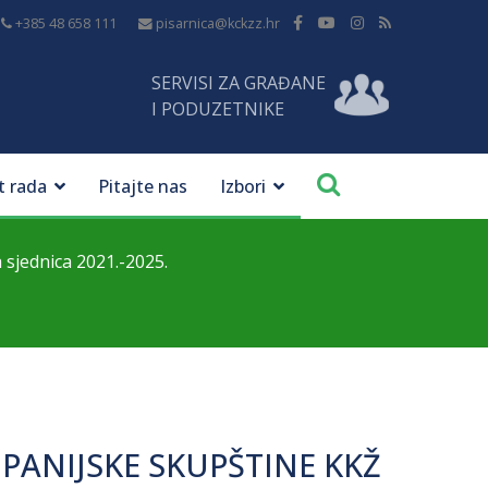
+385 48 658 111
pisarnica@kckzz.hr
SERVISI ZA GRAĐANE
I PODUZETNIKE
t rada
Pitajte nas
Izbori
a sjednica 2021.-2025.
ŽUPANIJSKE SKUPŠTINE KKŽ