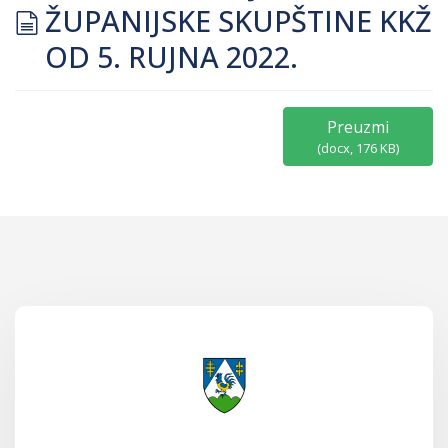
document
ŽUPANIJSKE SKUPŠTINE KKŽ
OD 5. RUJNA 2022.
Preuzmi
(
docx,
176 KB
)