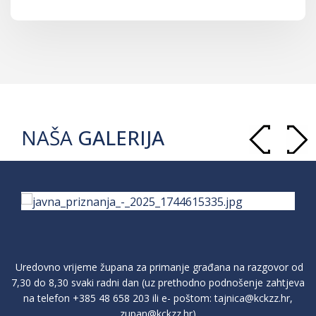
NAŠA
GALERIJA
Uredovno vrijeme župana za primanje građana na razgovor od
7,30 do 8,30 svaki radni dan (uz prethodno podnošenje zahtjeva
na telefon
+385 48 658 203
ili e- poštom:
tajnica@kckzz.hr
,
zupan@kckzz.hr
)