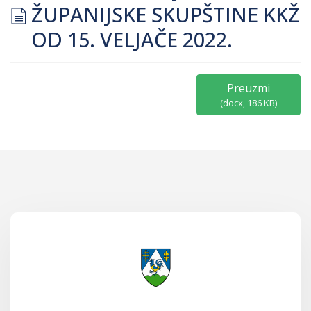
document
ŽUPANIJSKE SKUPŠTINE KKŽ
OD 15. VELJAČE 2022.
Preuzmi
(
docx,
186 KB
)