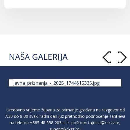
NAŠA
GALERIJA
Uredovno vrijeme župana za primanje građana na razgovor od
7,30 do 8,30 svaki radni dan (uz prethodno podnošenje zahtjeva
na telefon
+385 48 658 203
ili e- poštom:
tajnica@kckzz.hr
,
zupan@kckzz.hr
)