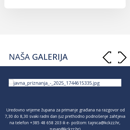
NAŠA
GALERIJA
Uredovno vrijeme župana za primanje građana na razgovor od
7,30 do 8,30 svaki radni dan (uz prethodno podnošenje zahtjeva
na telefon
+385 48 658 203
ili e- poštom:
tajnica@kckzz.hr
,
zupan@kckzz.hr
)