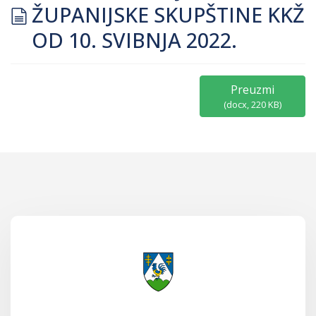
document
ŽUPANIJSKE SKUPŠTINE KKŽ
OD 10. SVIBNJA 2022.
Preuzmi
(
docx,
220 KB
)