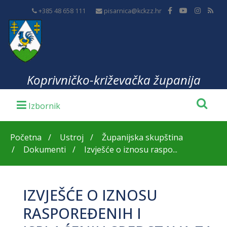
+385 48 658 111
pisarnica@kckzz.hr
Koprivničko-križevačka županija
Početna
Ustroj
Županijska skupština
Dokumenti
Izvješće o iznosu raspo...
IZVJEŠĆE O IZNOSU
RASPOREĐENIH I