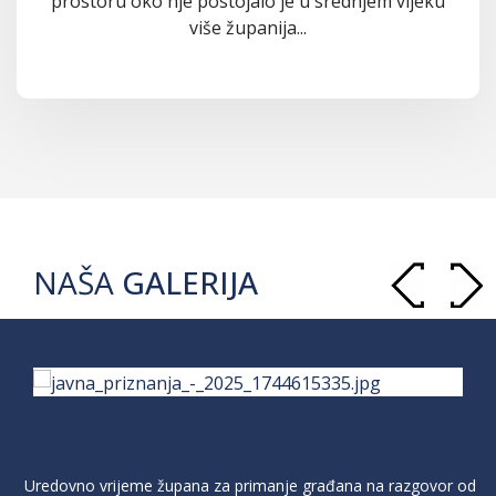
prostoru oko nje postojalo je u srednjem vijeku
više županija...
NAŠA
GALERIJA
Uredovno vrijeme župana za primanje građana na razgovor od