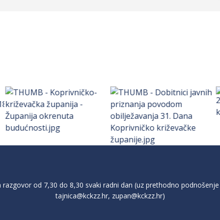
razgovor od 7,30 do 8,30 svaki radni dan (uz prethodno podnošenje 
tajnica@kckzz.hr
,
zupan@kckzz.hr
)