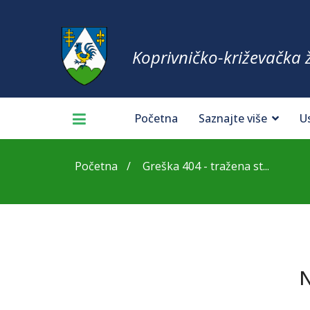
Koprivničko-križevačka 
Početna
Saznajte više
U
Početna
Greška 404 - tražena st...
N