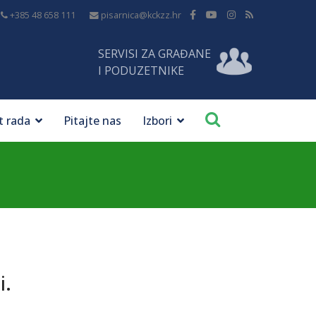
+385 48 658 111
pisarnica@kckzz.hr
SERVISI ZA GRAĐANE
I PODUZETNIKE
t rada
Pitajte nas
Izbori
i.