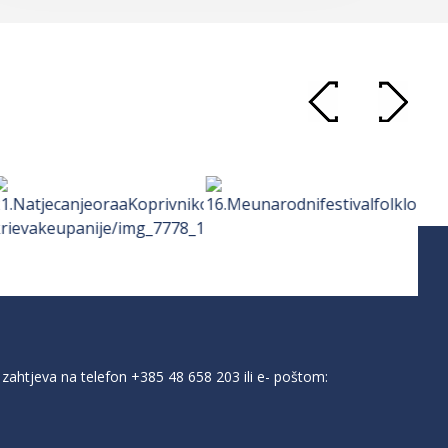
zahtjeva na telefon
+385 48 658 203
ili e- poštom: