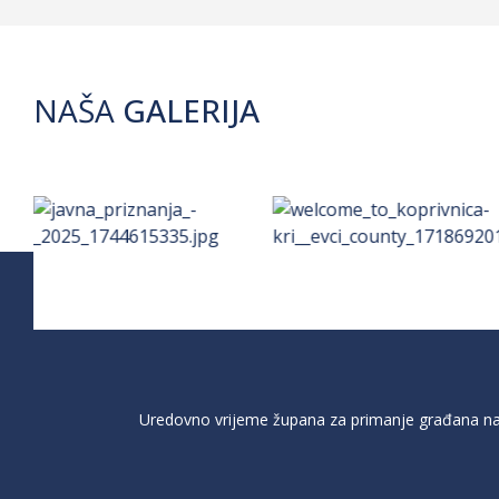
NAŠA
GALERIJA
Uredovno vrijeme župana za primanje građana na 