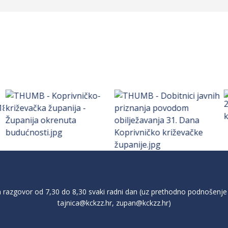
razgovor od 7,30 do 8,30 svaki radni dan (uz prethodno podnošenje 
tajnica@kckzz.hr
,
zupan@kckzz.hr
)