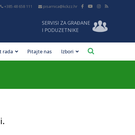
+385 48 658 111
pisarnica@kckzz.hr
SERVISI ZA GRAĐANE
I PODUZETNIKE
t rada
Pitajte nas
Izbori
i.