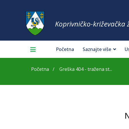
Koprivničko-križevačka 
Početna
Saznajte više
U
Početna
Greška 404 - tražena st...
N