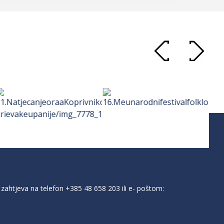
zahtjeva na telefon
+385 48 658 203
ili e- poštom: