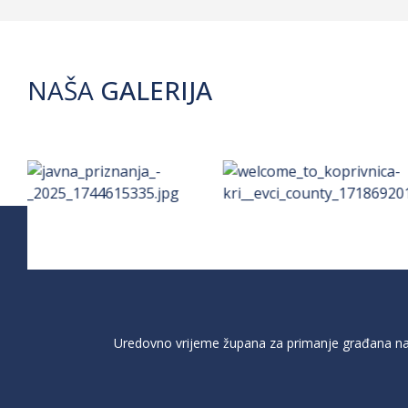
NAŠA
GALERIJA
Uredovno vrijeme župana za primanje građana na 