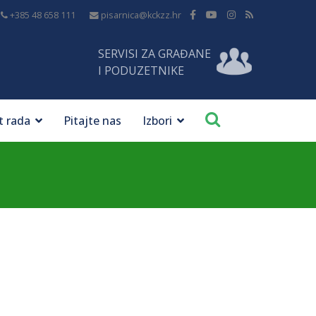
+385 48 658 111
pisarnica@kckzz.hr
SERVISI ZA GRAĐANE
I PODUZETNIKE
t rada
Pitajte nas
Izbori