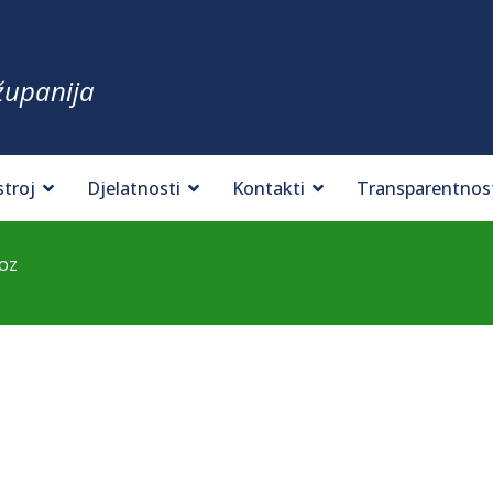
županija
stroj
Djelatnosti
Kontakti
Transparentnos
voz