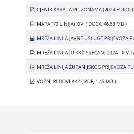
pdf
CJENIK KARATA PO ZONAMA (2024 EURO)
document
MAPA (79 LINIJA) XIV.
( DOCX, 46.68 MB )
spreadsheet
MREŽA LINIJA JAVNE USLUGE PRIJEVOZA
spreadsheet
MREŽA LINIJA JU KKŽ-SIJEČANJ 2024 - XIV.
pdf
MREŽA LINIJA ŽUPANIJSKOG PRIJEVOZA P
pdf
VOZNI REDOVI KKŽ
( PDF, 1.45 MB )