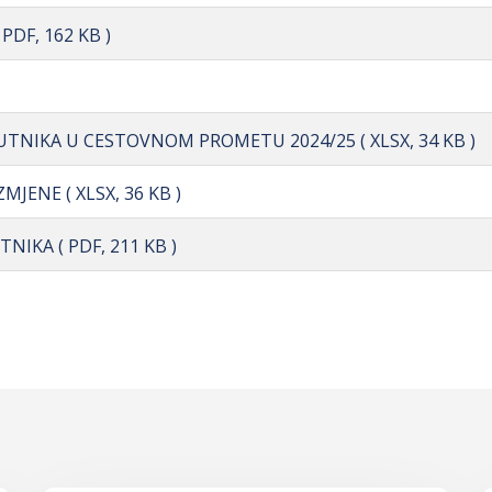
( PDF, 162 KB )
 PUTNIKA U CESTOVNOM PROMETU 2024/25
( XLSX, 34 KB )
 IZMJENE
( XLSX, 36 KB )
UTNIKA
( PDF, 211 KB )