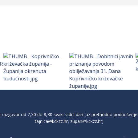
razgovor od 7,30 do 8,30 svaki radni dan (uz prethodno podnošenje 
tajnica@kckzz.hr
,
zupan@kckzz.hr
)