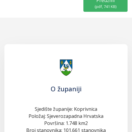
Preuzmi
(
pdf,
741 KB
)
O županiji
Sjedište županije: Koprivnica
Položaj: Sjeverozapadna Hrvatska
Površina: 1.748 km2
Broj stanovnika: 101.661 stanovnika