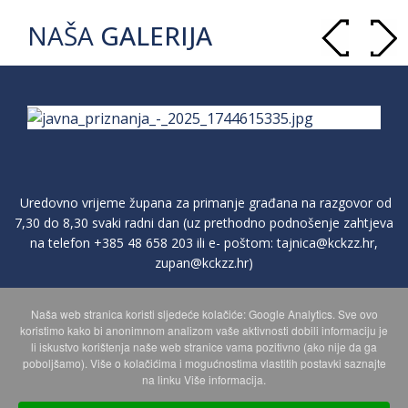
NAŠA
GALERIJA
Uredovno vrijeme župana za primanje građana na razgovor od
7,30 do 8,30 svaki radni dan (uz prethodno podnošenje zahtjeva
na telefon
+385 48 658 203
ili e- poštom:
tajnica@kckzz.hr
,
zupan@kckzz.hr
)
Naša web stranica koristi sljedeće kolačiće: Google Analytics. Sve ovo
POLITIKA ZAŠTITE PRIVATNOSTI OSOBNIH PODATAKA
koristimo kako bi anonimnom analizom vaše aktivnosti dobili informaciju je
li iskustvo korištenja naše web stranice vama pozitivno (ako nije da ga
poboljšamo). Više o kolačićima i mogućnostima vlastitih postavki saznajte
MAPA WEBA
na linku Više informacija.