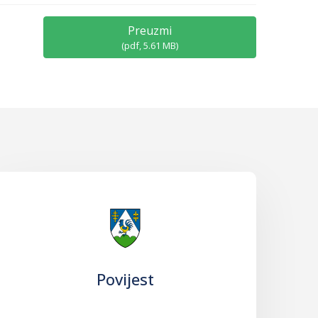
Preuzmi
(
pdf,
5.61 MB
)
Povijest