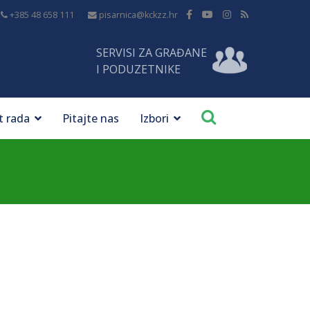
+385 48 658 111
pisarnica@kckzz.hr
SERVISI ZA GRAĐANE
I PODUZETNIKE
t rada
Pitajte nas
Izbori