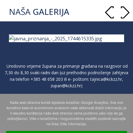
NAŠA
GALERIJA
Uredovno vrijeme župana za primanje građana na razgovor od
7,30 do 8,30 svaki radni dan (uz prethodno podnošenje zahtjeva
na telefon
+385 48 658 203
ili e- poštom:
tajnica@kckzz.hr
,
zupan@kckzz.hr
)
Naša web stranica koristi sljedeće kolačiće: Google Analytics. Sve ovo
POLITIKA ZAŠTITE PRIVATNOSTI OSOBNIH PODATAKA
koristimo kako bi anonimnom analizom vaše aktivnosti dobili informaciju je
li iskustvo korištenja naše web stranice vama pozitivno (ako nije da ga
poboljšamo). Više o kolačićima i mogućnostima vlastitih postavki saznajte
MAPA WEBA
na linku Više informacija.