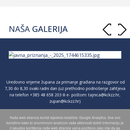
NAŠA
GALERIJA
Uredovno vrijeme župana za primanje građana na razgovor od
7,30 do 8,30 svaki radni dan (uz prethodno podnošenje zahtjeva
na telefon
+385 48 658 203
ili e- poštom:
tajnica@kckzz.hr
,
zupan@kckzz.hr
)
Naša web stranica koristi sljedeće kolačiće: Google Analytics. Sve ovo
POLITIKA ZAŠTITE PRIVATNOSTI OSOBNIH PODATAKA
koristimo kako bi anonimnom analizom vaše aktivnosti dobili informaciju je
li iskustvo korištenja naše web stranice vama pozitivno (ako nije da ga