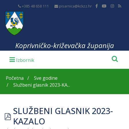
+385 48 658 111
pisarnica@kckzz.hr
Koprivničko-križevačka županija
Početna
Sve godine
Službeni glasnik 2023-KA...
SLUŽBENI GLASNIK 2023-
pdf
KAZALO