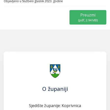
Objavljeno u
Službeni glasnik 2023. godine
Preuzmi
(
pdf,
2.94 MB
)
O županiji
Sjedište županije: Koprivnica