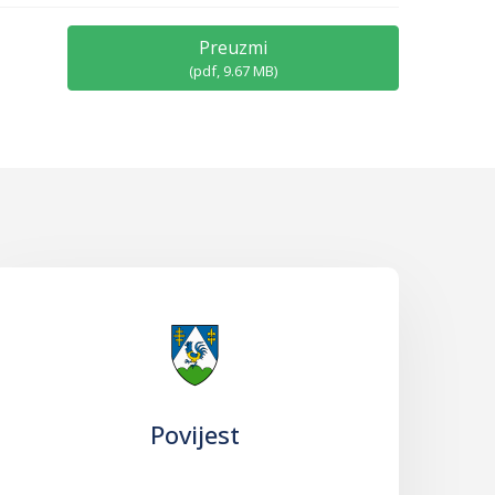
Preuzmi
(
pdf,
9.67 MB
)
Povijest