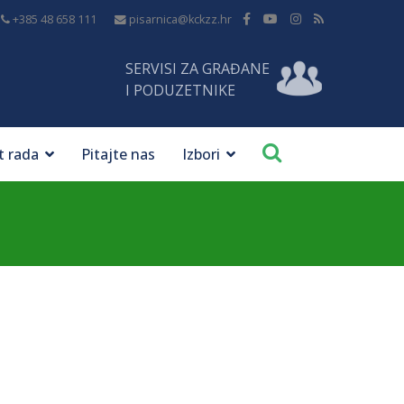
+385 48 658 111
pisarnica@kckzz.hr
SERVISI ZA GRAĐANE
I PODUZETNIKE
t rada
Pitajte nas
Izbori