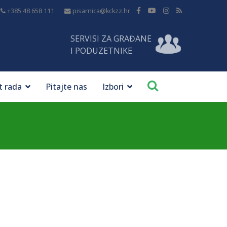
+385 48 658 111
pisarnica@kckzz.hr
SERVISI ZA GRAĐANE
I PODUZETNIKE
t rada
Pitajte nas
Izbori