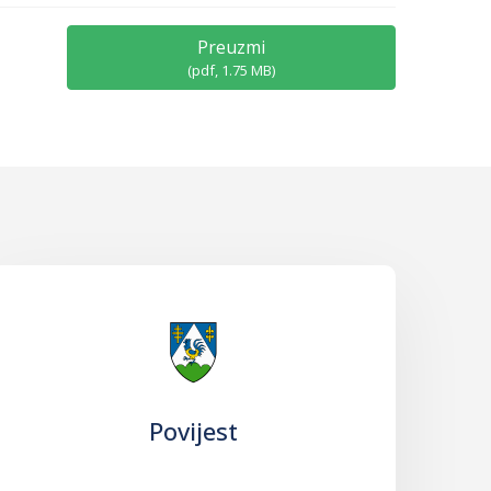
Preuzmi
(
pdf,
1.75 MB
)
Povijest