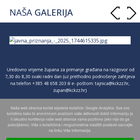
NAŠA
GALERIJA
Uredovno vrijeme župana za primanje građana na razgovor od
7,30 do 8,30 svaki radni dan (uz prethodno podnošenje zahtjeva
na telefon
+385 48 658 203
ili e- poštom:
tajnica@kckzz.hr
,
zupan@kckzz.hr
)
Naša web stranica koristi sljedeće kolačiće: Google Analytics. Sve ovo
POLITIKA ZAŠTITE PRIVATNOSTI OSOBNIH PODATAKA
koristimo kako bi anonimnom analizom vaše aktivnosti dobili informaciju je
li iskustvo korištenja naše web stranice vama pozitivno (ako nije da ga
poboljšamo). Više o kolačićima i mogućnostima vlastitih postavki saznajte
MAPA WEBA
na linku Više informacija.