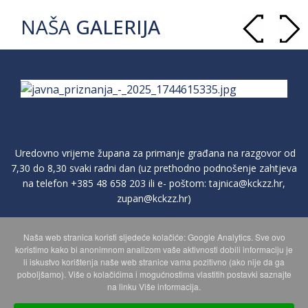
NAŠA
GALERIJA
Uredovno vrijeme župana za primanje građana na razgovor od
7,30 do 8,30 svaki radni dan (uz prethodno podnošenje zahtjeva
na telefon
+385 48 658 203
ili e- poštom:
tajnica@kckzz.hr
,
zupan@kckzz.hr
)
Naša web stranica koristi sljedeće kolačiće: Google Analytics. Sve ovo
POLITIKA ZAŠTITE PRIVATNOSTI OSOBNIH PODATAKA
koristimo kako bi anonimnom analizom vaše aktivnosti dobili informaciju je
li iskustvo korištenja naše web stranice vama pozitivno (ako nije da ga
poboljšamo). Više o kolačićima i mogućnostima vlastitih postavki saznajte
MAPA WEBA
na linku Više informacija.