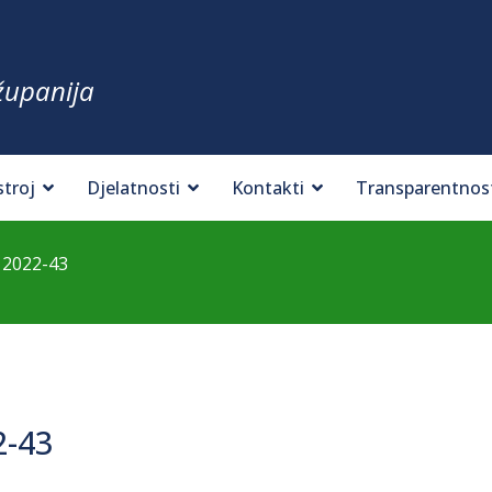
županija
stroj
Djelatnosti
Kontakti
Transparentnos
 2022-43
2-43