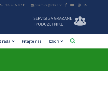
+385 48 658 111
pisarnica@kckzz.hr
SERVISI ZA GRAĐANE
I PODUZETNIKE
t rada
Pitajte nas
Izbori