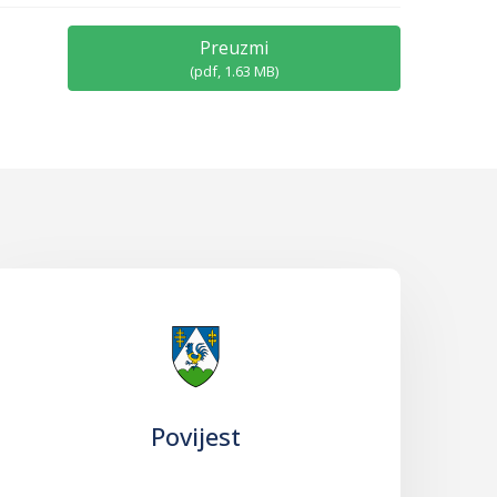
Preuzmi
(
pdf,
1.63 MB
)
Povijest