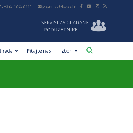
+385 48 658 111
pisarnica@kckzz.hr
SERVISI ZA GRAĐANE
I PODUZETNIKE
t rada
Pitajte nas
Izbori