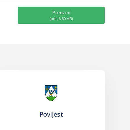
Preuzmi
(
pdf,
6.80 MB
)
Povijest