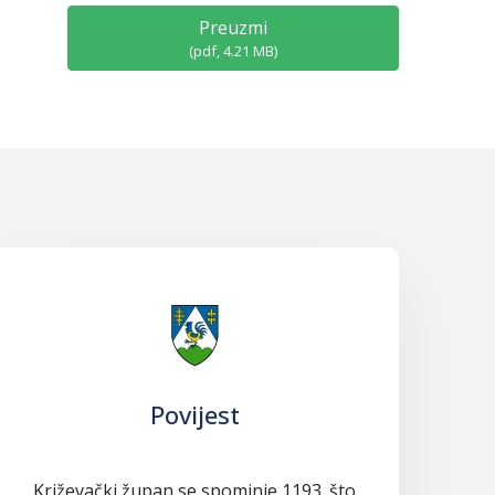
Preuzmi
(
pdf,
4.21 MB
)
Povijest
Križevački župan se spominje 1193. što