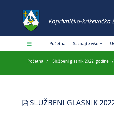
Koprivničko-križevačka 
Početna
Saznajte više
U
Početna
Službeni glasnik 2022. godine
pdf
SLUŽBENI GLASNIK 202