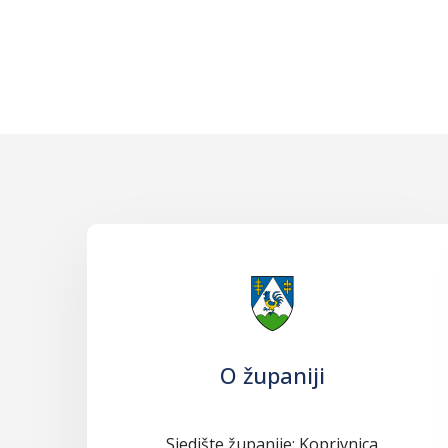
O županiji
Sjedište županije: Koprivnica