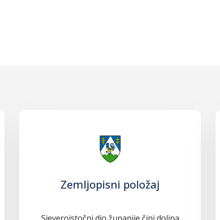
Zemljopisni položaj
Sjeveroistočni dio županije čini dolina