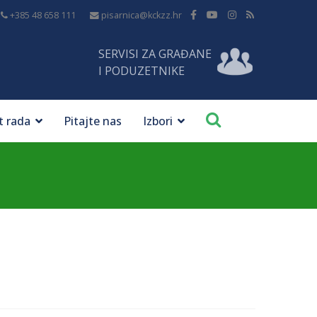
+385 48 658 111
pisarnica@kckzz.hr
SERVISI ZA GRAĐANE
I PODUZETNIKE
t rada
Pitajte nas
Izbori