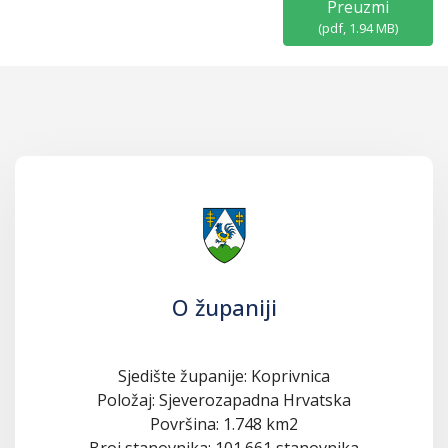
Preuzmi
(
pdf,
1.94 MB
)
O županiji
Sjedište županije: Koprivnica
Položaj: Sjeverozapadna Hrvatska
Površina: 1.748 km2
Broj stanovnika: 101.661 stanovnika