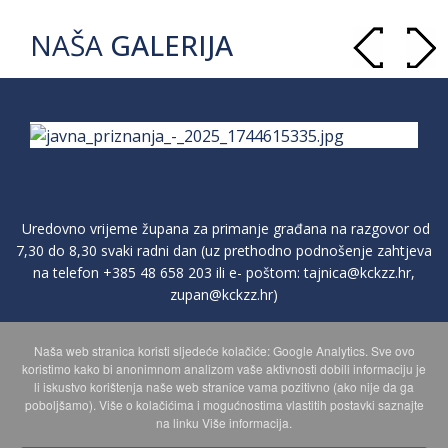
NAŠA
GALERIJA
Uredovno vrijeme župana za primanje građana na razgovor od
7,30 do 8,30 svaki radni dan (uz prethodno podnošenje zahtjeva
na telefon
+385 48 658 203
ili e- poštom:
tajnica@kckzz.hr
,
zupan@kckzz.hr
)
Naša web stranica koristi sljedeće kolačiće: Google Analytics. Sve ovo
POLITIKA ZAŠTITE PRIVATNOSTI OSOBNIH PODATAKA
koristimo kako bi anonimnom analizom vaše aktivnosti dobili informaciju je
li iskustvo korištenja naše web stranice vama pozitivno (ako nije da ga
poboljšamo). Više o kolačićima i mogućnostima vlastitih postavki saznajte
MAPA WEBA
na linku Više informacija.