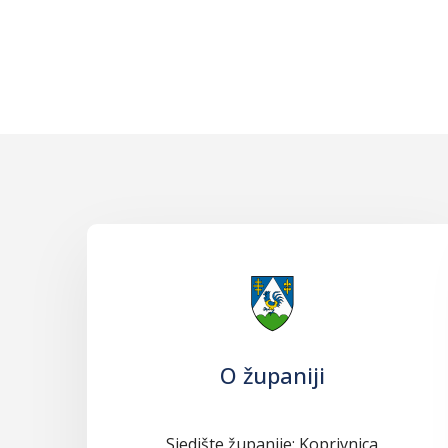
O županiji
Sjedište županije: Koprivnica