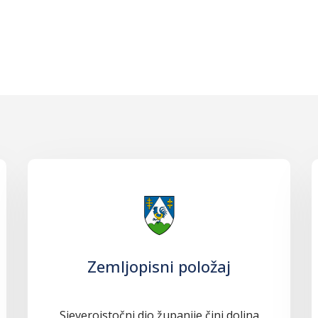
Zemljopisni položaj
Sjeveroistočni dio županije čini dolina