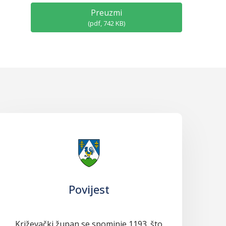
Preuzmi
(
pdf,
742 KB
)
Povijest
Križevački župan se spominje 1193. što