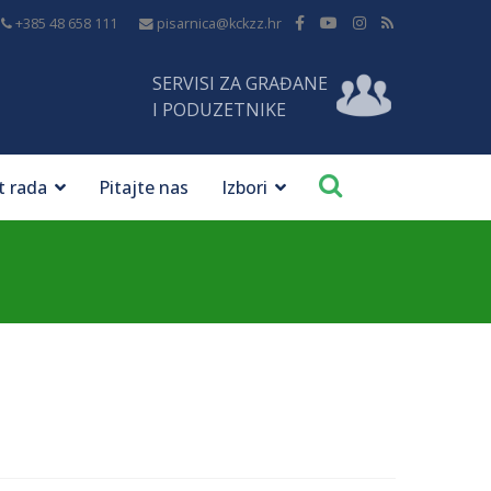
+385 48 658 111
pisarnica@kckzz.hr
SERVISI ZA GRAĐANE
I PODUZETNIKE
t rada
Pitajte nas
Izbori