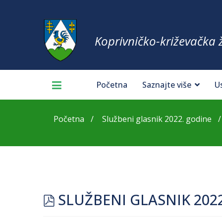
Koprivničko-križevačka 
Početna
Saznajte više
U
Početna
Službeni glasnik 2022. godine
pdf
SLUŽBENI GLASNIK 202