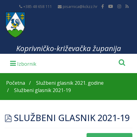
+385 48 658 111
pisarnica@kckzz.hr
Koprivničko-križevačka županija
Početna
Službeni glasnik 2021. godine
Službeni glasnik 2021-19
pdf
SLUŽBENI GLASNIK 2021-19