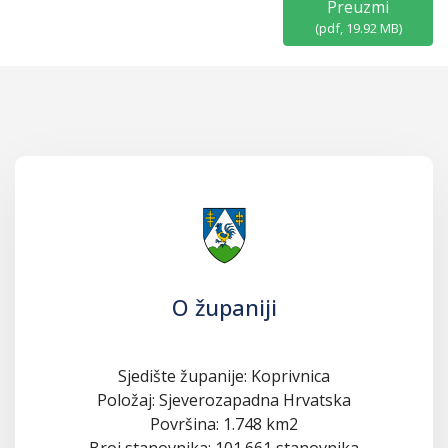
Preuzmi
(
pdf,
19.92 MB
)
O županiji
Sjedište županije: Koprivnica
Položaj: Sjeverozapadna Hrvatska
Površina: 1.748 km2
Broj stanovnika: 101.661 stanovnika