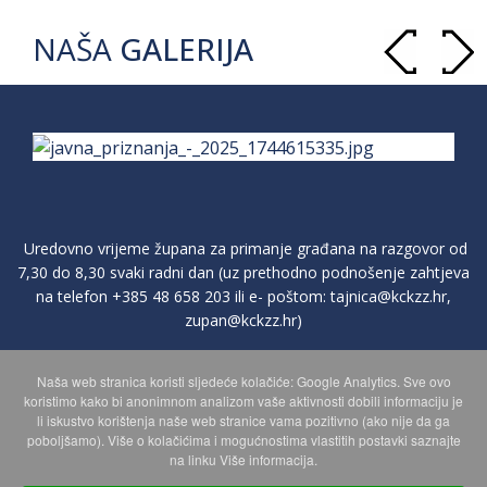
NAŠA
GALERIJA
Uredovno vrijeme župana za primanje građana na razgovor od
7,30 do 8,30 svaki radni dan (uz prethodno podnošenje zahtjeva
na telefon
+385 48 658 203
ili e- poštom:
tajnica@kckzz.hr
,
zupan@kckzz.hr
)
Naša web stranica koristi sljedeće kolačiće: Google Analytics. Sve ovo
POLITIKA ZAŠTITE PRIVATNOSTI OSOBNIH PODATAKA
koristimo kako bi anonimnom analizom vaše aktivnosti dobili informaciju je
li iskustvo korištenja naše web stranice vama pozitivno (ako nije da ga
poboljšamo). Više o kolačićima i mogućnostima vlastitih postavki saznajte
MAPA WEBA
na linku Više informacija.