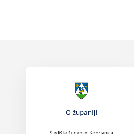
O županiji
Sjedište županije: Koprivnica