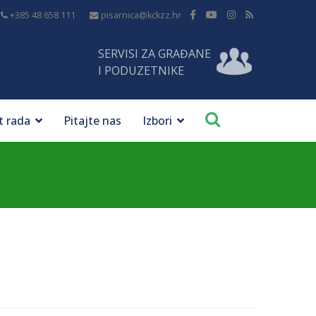
+385 48 658 111
pisarnica@kckzz.hr
SERVISI ZA GRAĐANE
I PODUZETNIKE
t rada
Pitajte nas
Izbori