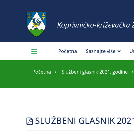
Koprivničko-križevačka 
Početna
Saznajte više
U
Početna
Službeni glasnik 2021. godine
pdf
SLUŽBENI GLASNIK 202