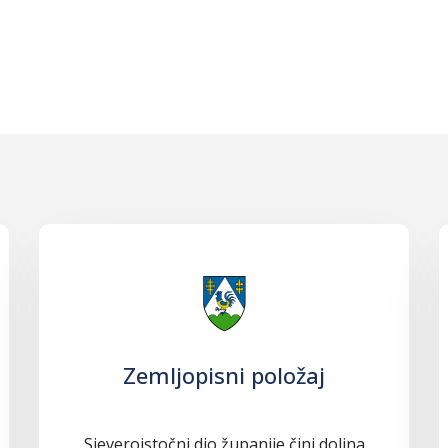
Zemljopisni položaj
Sjeveroistočni dio županije čini dolina