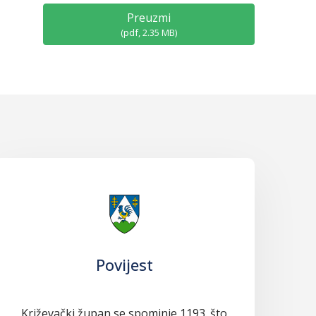
Preuzmi
(
pdf,
2.35 MB
)
Povijest
Križevački župan se spominje 1193. što