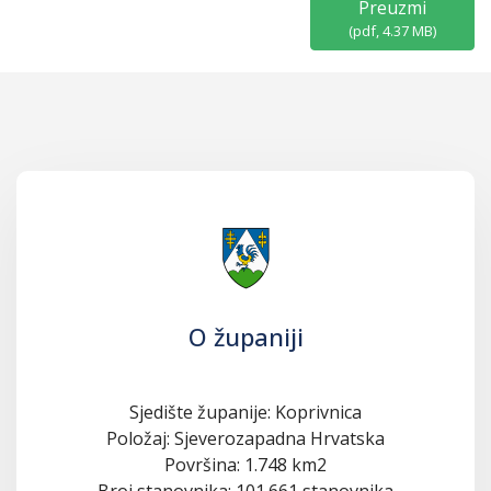
Preuzmi
(
pdf,
4.37 MB
)
O županiji
Sjedište županije: Koprivnica
Položaj: Sjeverozapadna Hrvatska
Površina: 1.748 km2
Broj stanovnika: 101.661 stanovnika