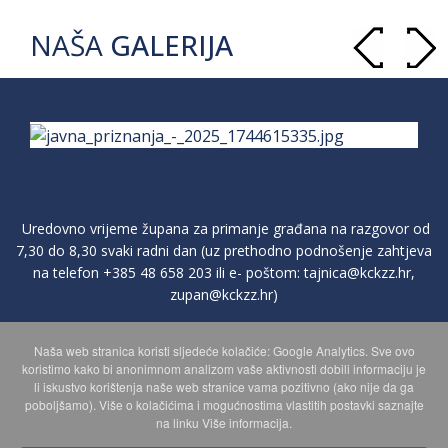
NAŠA
GALERIJA
Uredovno vrijeme župana za primanje građana na razgovor od
7,30 do 8,30 svaki radni dan (uz prethodno podnošenje zahtjeva
na telefon
+385 48 658 203
ili e- poštom:
tajnica@kckzz.hr
,
zupan@kckzz.hr
)
Naša web stranica koristi sljedeće kolačiće: Google Analytics. Sve ovo
POLITIKA ZAŠTITE PRIVATNOSTI OSOBNIH PODATAKA
koristimo kako bi anonimnom analizom vaše aktivnosti dobili informaciju je
li iskustvo korištenja naše web stranice vama pozitivno (ako nije da ga
poboljšamo). Više o kolačićima i mogućnostima vlastitih postavki saznajte
MAPA WEBA
na linku Više informacija.