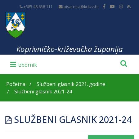
+385 48 658 111
pisarnica@kckzz.hr
Koprivničko-križevačka županija
Početna
Službeni glasnik 2021. godine
Službeni glasnik 2021-24
pdf
SLUŽBENI GLASNIK 2021-24