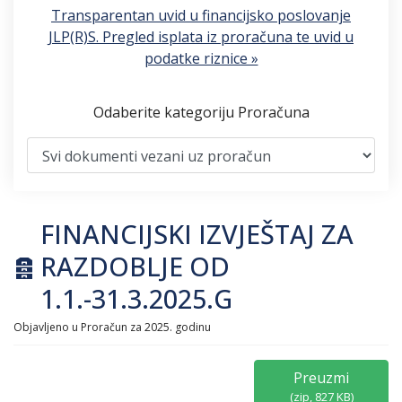
Transparentan uvid u financijsko poslovanje
JLP(R)S. Pregled isplata iz proračuna te uvid u
podatke riznice »
Odaberite kategoriju Proračuna
FINANCIJSKI IZVJEŠTAJ ZA
archive
RAZDOBLJE OD
1.1.-31.3.2025.G
Objavljeno u
Proračun za 2025. godinu
Preuzmi
(
zip,
827 KB
)