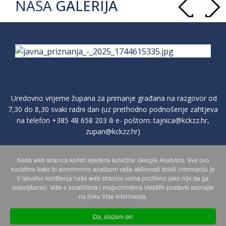
NAŠA
GALERIJA
Uredovno vrijeme župana za primanje građana na razgovor od
7,30 do 8,30 svaki radni dan (uz prethodno podnošenje zahtjeva
na telefon
+385 48 658 203
ili e- poštom:
tajnica@kckzz.hr
,
zupan@kckzz.hr
)
Naša web stranica koristi sljedeće kolačiće: Google Analytics. Sve ovo
POLITIKA ZAŠTITE PRIVATNOSTI OSOBNIH PODATAKA
koristimo kako bi anonimnom analizom vaše aktivnosti dobili informaciju je
li iskustvo korištenja naše web stranice vama pozitivno (ako nije da ga
poboljšamo). Više o kolačićima i mogućnostima vlastitih postavki saznajte
MAPA WEBA
na linku Više informacija.
Da, slažem se!