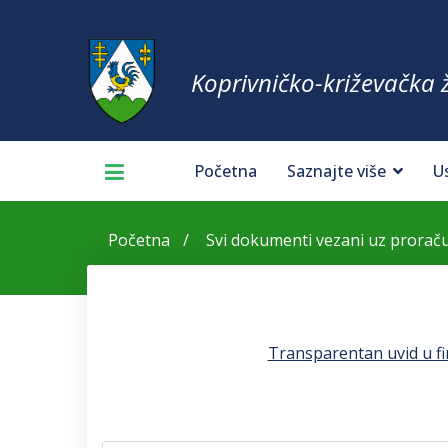
Koprivničko-križevačka 
Početna
Saznajte više
U
Početna
Svi dokumenti vezani uz prorač
Transparentan uvid u fin