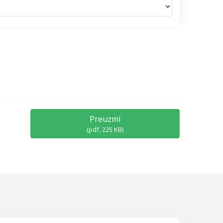
Preuzmi
(
pdf,
225 KB
)