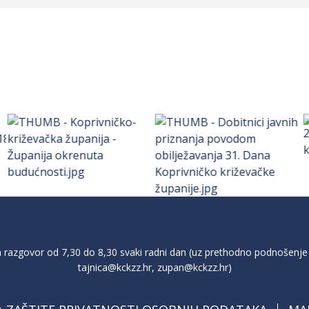
razgovor od 7,30 do 8,30 svaki radni dan (uz prethodno podnošenje 
tajnica@kckzz.hr
,
zupan@kckzz.hr
)