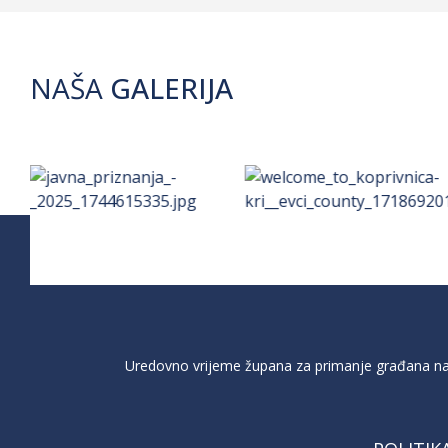
NAŠA
GALERIJA
Uredovno vrijeme župana za primanje građana na 