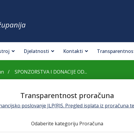
županija
stroj
Djelatnosti
Kontakti
Transparentnos
un
SPONZORSTVA I DONACIJE OD...
Transparentnost proračuna
ancijsko poslovanje JLP(R)S. Pregled isplata iz proračuna te
Odaberite kategoriju Proračuna