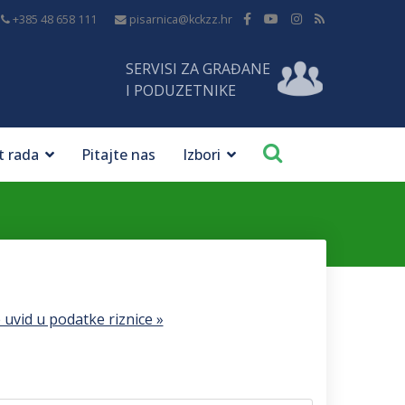
+385 48 658 111
pisarnica@kckzz.hr
SERVISI ZA GRAĐANE
I PODUZETNIKE
t rada
Pitajte nas
Izbori
 uvid u podatke riznice »