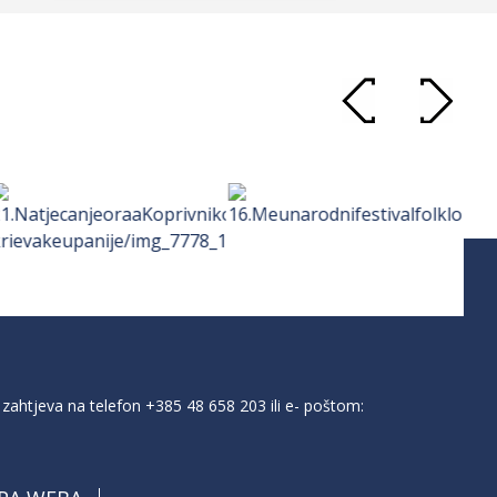
zahtjeva na telefon
+385 48 658 203
ili e- poštom: