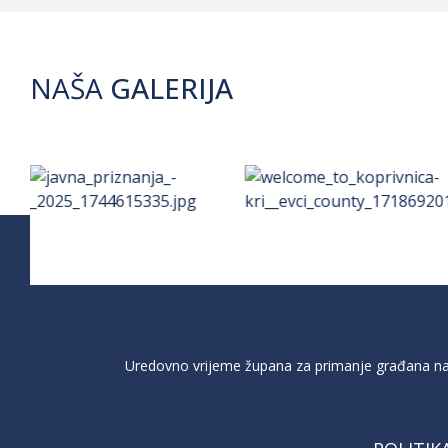
NAŠA
GALERIJA
Uredovno vrijeme župana za primanje građana na 