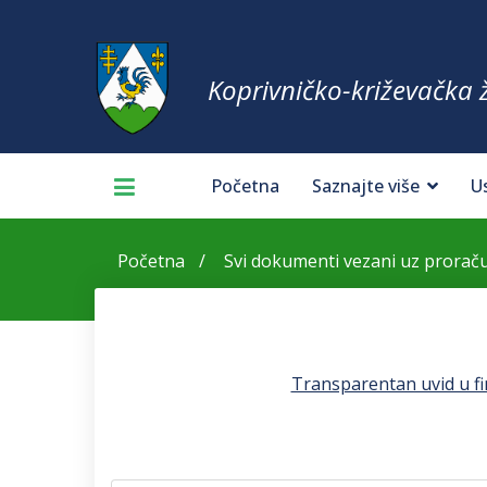
Koprivničko-križevačka 
Početna
Saznajte više
U
Početna
Svi dokumenti vezani uz prorač
Transparentan uvid u fin