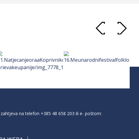
zahtjeva na telefon
+385 48 658 203
ili e- poštom: