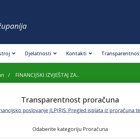
županija
stroj
Djelatnosti
Kontakti
Transparentnos
un
FINANCIJSKI IZVJEŠTAJ ZA...
Transparentnost proračuna
ancijsko poslovanje JLP(R)S. Pregled isplata iz proračuna te
Odaberite kategoriju Proračuna