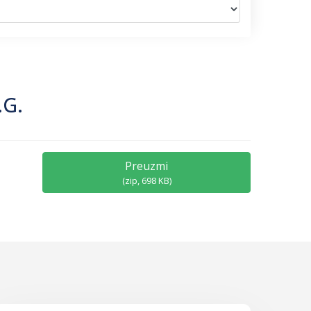
.G.
Preuzmi
(
zip,
698 KB
)