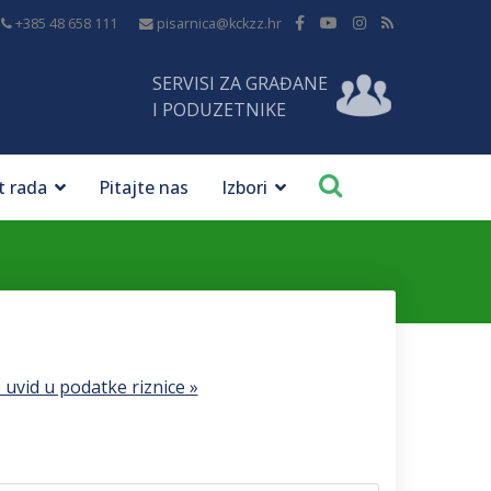
+385 48 658 111
pisarnica@kckzz.hr
SERVISI ZA GRAĐANE
I PODUZETNIKE
t rada
Pitajte nas
Izbori
 uvid u podatke riznice »