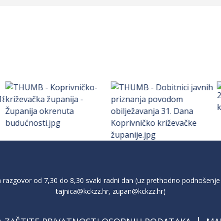
razgovor od 7,30 do 8,30 svaki radni dan (uz prethodno podnošenje 
tajnica@kckzz.hr
,
zupan@kckzz.hr
)