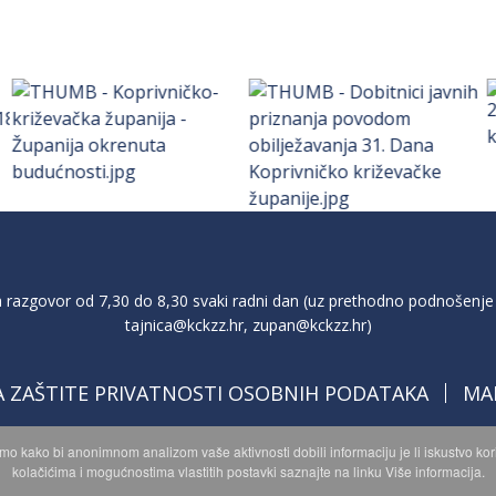
razgovor od 7,30 do 8,30 svaki radni dan (uz prethodno podnošenje 
tajnica@kckzz.hr
,
zupan@kckzz.hr
)
A ZAŠTITE PRIVATNOSTI OSOBNIH PODATAKA
MA
imo kako bi anonimnom analizom vaše aktivnosti dobili informaciju je li iskustvo k
kolačićima i mogućnostima vlastitih postavki saznajte na linku Više informacija.
opyright © 2026 Koprivničko - križevačka županija. Sva prava zadržan