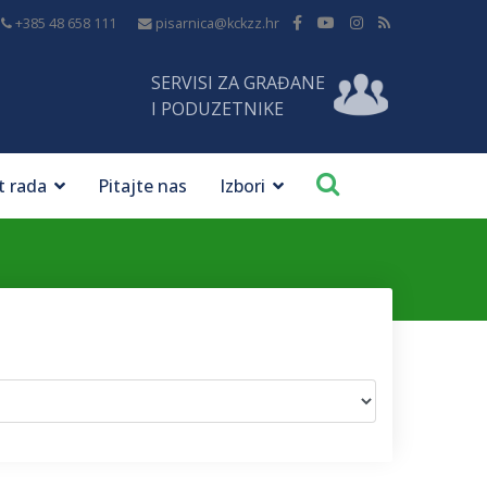
+385 48 658 111
pisarnica@kckzz.hr
SERVISI ZA GRAĐANE
I PODUZETNIKE
t rada
Pitajte nas
Izbori