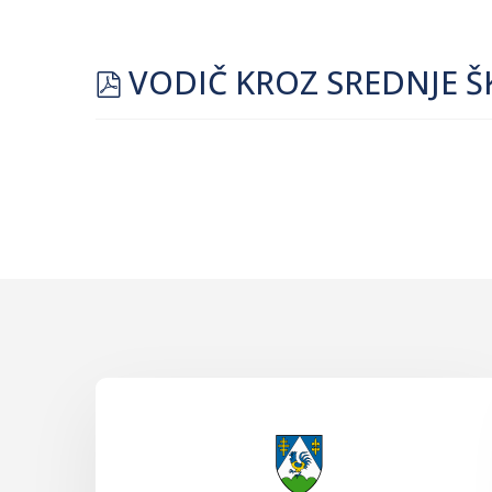
pdf
VODIČ KROZ SREDNJE ŠK