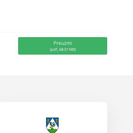
Preuzmi
(
pdf,
68.01 MB
)