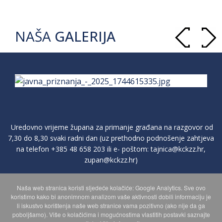
NAŠA
GALERIJA
Uredovno vrijeme župana za primanje građana na razgovor od
7,30 do 8,30 svaki radni dan (uz prethodno podnošenje zahtjeva
na telefon
+385 48 658 203
ili e- poštom:
tajnica@kckzz.hr
,
zupan@kckzz.hr
)
Naša web stranica koristi sljedeće kolačiće: Google Analytics. Sve ovo
POLITIKA ZAŠTITE PRIVATNOSTI OSOBNIH PODATAKA
koristimo kako bi anonimnom analizom vaše aktivnosti dobili informaciju je
li iskustvo korištenja naše web stranice vama pozitivno (ako nije da ga
poboljšamo). Više o kolačićima i mogućnostima vlastitih postavki saznajte
MAPA WEBA