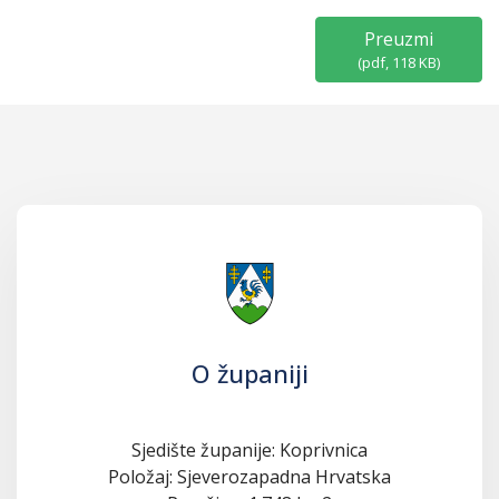
Preuzmi
(
pdf,
118 KB
)
O županiji
Sjedište županije: Koprivnica
Položaj: Sjeverozapadna Hrvatska