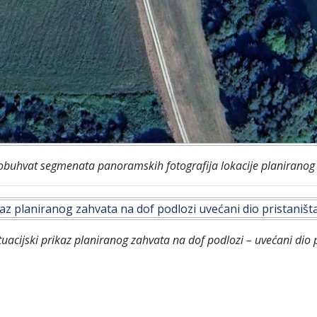
i obuhvat segmenata panoramskih fotografija lokacije planiranog
tuacijski prikaz planiranog zahvata na dof podlozi – uvećani dio 