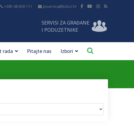
+385 48 658 111
pisarnica@kckzz.hr
SERVISI ZA GRAĐANE
I PODUZETNIKE
t rada
Pitajte nas
Izbori