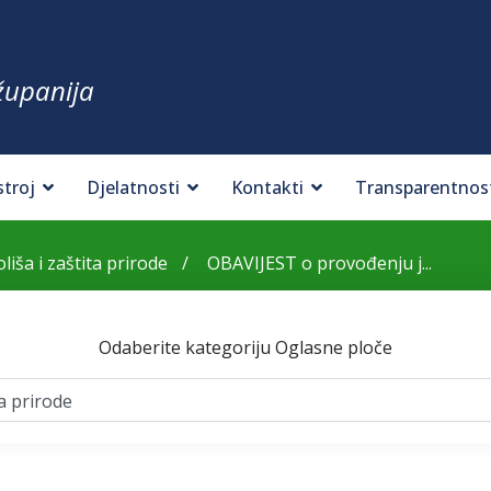
županija
stroj
Djelatnosti
Kontakti
Transparentnos
liša i zaštita prirode
OBAVIJEST o provođenju j...
Odaberite kategoriju Oglasne ploče