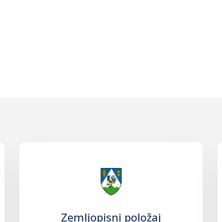
Zemljopisni položaj