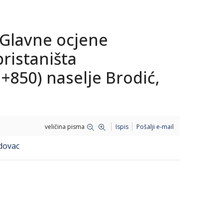
 Glavne ocjene
pristaništa
+850) naselje Brodić,
veličina pisma
Ispis
Pošalji e-mail
ndovac