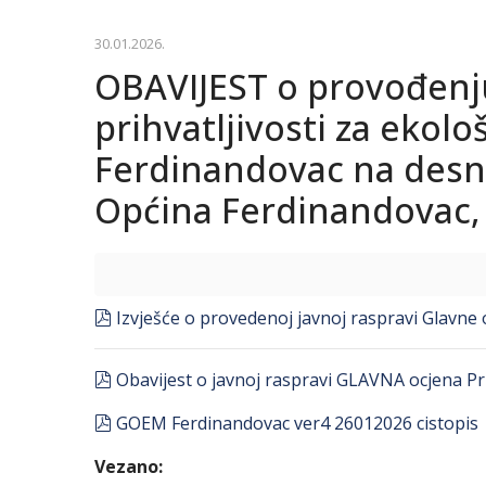
30.01.2026.
OBAVIJEST o provođenj
prihvatljivosti za ekol
Ferdinandovac na desnoj
Općina Ferdinandovac,
pdf
Izvješće o provedenoj javnoj raspravi Glavne 
pdf
Obavijest o javnoj raspravi GLAVNA ocjena P
pdf
GOEM Ferdinandovac ver4 26012026 cistopis
Vezano: