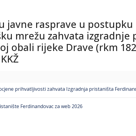
u javne rasprave u postupku
ošku mrežu zahvata izgradnje 
 obali rijeke Drave (rkm 182
 KKŽ
ocjene prihvatljivosti zahvata Izgradnja pristaništa Ferdina
ristanište Ferdinandovac za web 2026