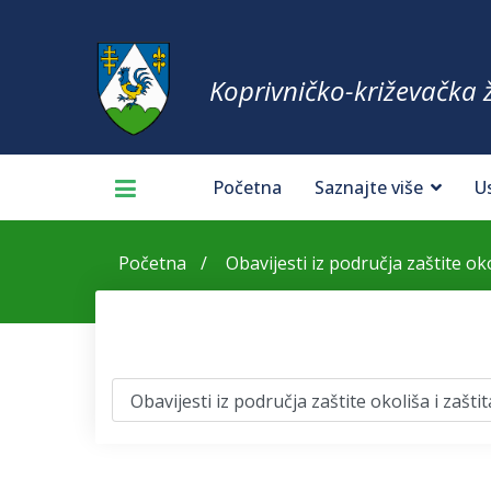
Koprivničko-križevačka 
Početna
Saznajte više
U
Početna
Obavijesti iz područja zaštite oko